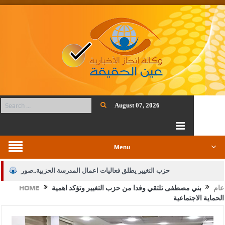
August 07, 2026
Menu
حزب التغيير يطلق فعاليات اعمال المدرسة الحزبية..صور
عام
بني مصطفى تلتقي وفدا من حزب التغيير وتؤكد اهمية
HOME
الجيش يفتح باب التجنيد لحملة البكالوريوس في الحقوق والقانون
الحماية الاجتماعية
بيان اجتماع عمّان:دعم الوصاية الهاشمية التاريخية على المقدسات