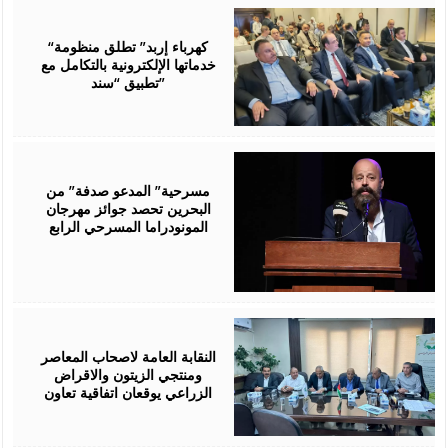
August
06,
2026
“كهرباء إربد” تطلق منظومة
خدماتها الإلكترونية بالتكامل مع
تطبيق “سند”
August
06,
2026
مسرحية” المدعو صدفة” من
البحرين تحصد جوائز مهرجان
المونودراما المسرحي الرابع
August
05,
2026
النقابة العامة لاصحاب المعاصر
ومنتجي الزيتون والاقراض
الزراعي يوقعان اتفاقية تعاون