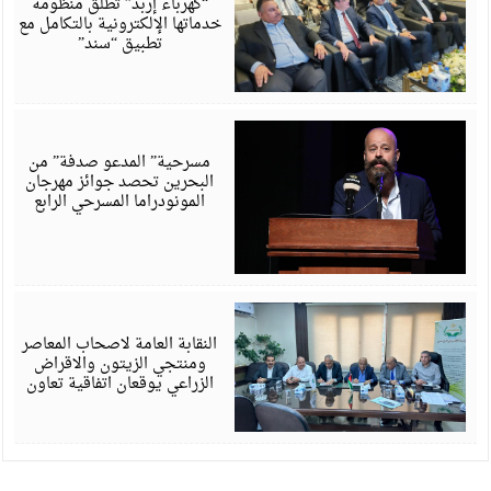
“كهرباء إربد” تطلق منظومة
خدماتها الإلكترونية بالتكامل مع
تطبيق “سند”
أ
6
مسرحية” المدعو صدفة” من
البحرين تحصد جوائز مهرجان
المونودراما المسرحي الرابع
أ
6
النقابة العامة لاصحاب المعاصر
ومنتجي الزيتون والاقراض
الزراعي يوقعان اتفاقية تعاون