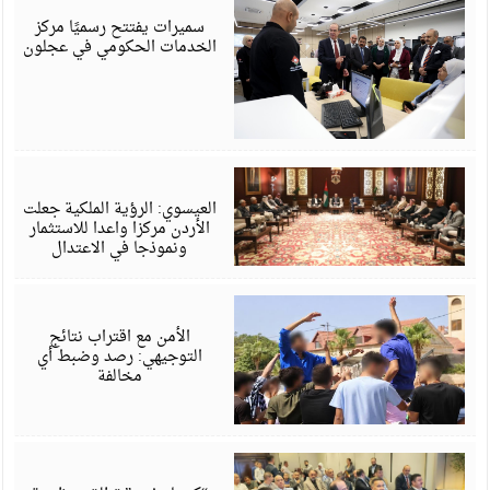
6
سميرات يفتتح رسميًا مركز
الخدمات الحكومي في عجلون
أ
6
العيسوي: الرؤية الملكية جعلت
الأردن مركزا واعدا للاستثمار
ونموذجا في الاعتدال
أ
6
الأمن مع اقتراب نتائج
التوجيهي: رصد وضبط أي
مخالفة
أ
6