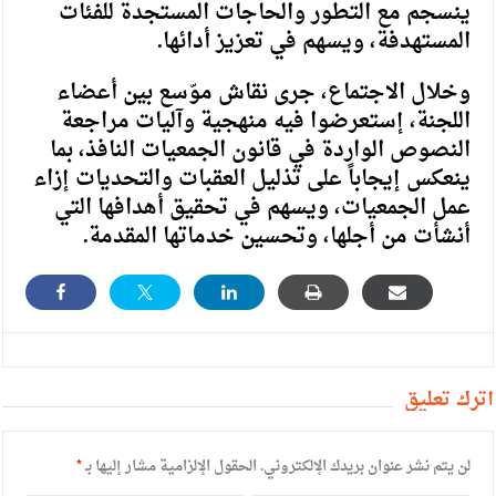
ينسجم مع التطور والحاجات المستجدة للفئات
المستهدفة، ويسهم في تعزيز أدائها.
وخلال الاجتماع، جرى نقاش موّسع بين أعضاء
اللجنة، إستعرضوا فيه منهجية وآليات مراجعة
النصوص الواردة في قانون الجمعيات النافذ، بما
ينعكس إيجاباً على تذليل العقبات والتحديات إزاء
عمل الجمعيات، ويسهم في تحقيق أهدافها التي
أنشأت من أجلها، وتحسين خدماتها المقدمة.
أترك تعليق
لن يتم نشر عنوان بريدك الإلكتروني.
الحقول الإلزامية مشار إليها بـ
*