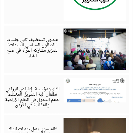
أ
6
عجلون تستضيف ثاني جلسات
“الصالون السياسي للسيدات”
لتعزيز مشاركة المرأة في صنع
القرار
أ
6
الفاو ومؤسسة الإقراض الزراعي
تطلقان آلية التمويل المختلط
لدعم التحول في النظم الزراعية
والغذائية في الأردن
أ
6
*العيسوي ينقل تمنيات الملك