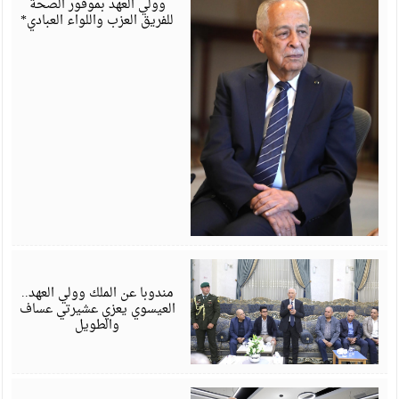
وولي العهد بموفور الصحة
للفريق العزب واللواء العبادي*
أ
6
مندوبا عن الملك وولي العهد..
العيسوي يعزي عشيرتي عساف
والطويل
أ