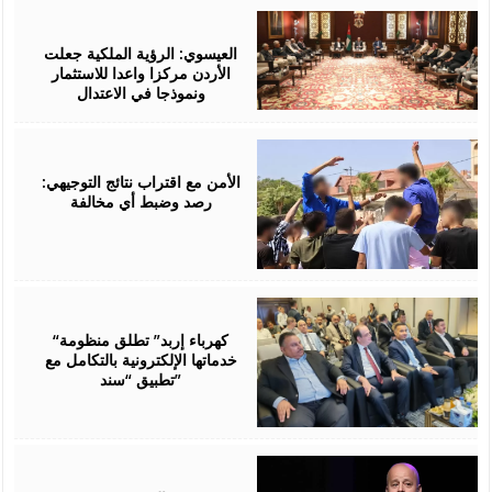
August
06,
2026
العيسوي: الرؤية الملكية جعلت
الأردن مركزا واعدا للاستثمار
ونموذجا في الاعتدال
August
06,
2026
الأمن مع اقتراب نتائج التوجيهي:
رصد وضبط أي مخالفة
August
06,
2026
“كهرباء إربد” تطلق منظومة
خدماتها الإلكترونية بالتكامل مع
تطبيق “سند”
August
06,
2026