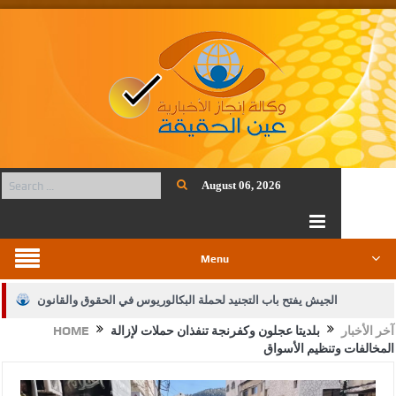
August 06, 2026
Menu
الجيش يفتح باب التجنيد لحملة البكالوريوس في الحقوق والقانون
آخر الأخبار
بلديتا عجلون وكفرنجة تنفذان حملات لإزالة
HOME
بيان اجتماع عمّان:دعم الوصاية الهاشمية التاريخية على المقدسات
المخالفات وتنظيم الأسواق
الإسلامية والمسيحية