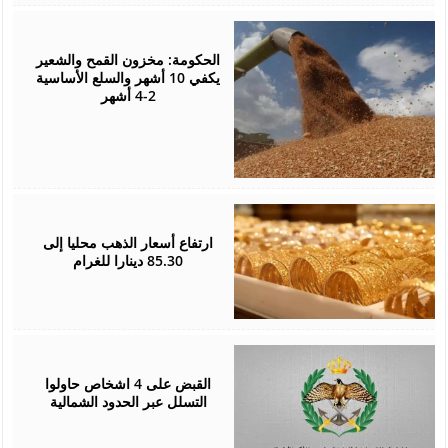
August
05,
2026
الحكومة: مخزون القمح والشعير
يكفي 10 أشهر والسلع الأساسية
2-4 أشهر
August
05,
2026
ارتفاع أسعار الذهب محليا إلى
85.30 دينارا للغرام
August
05,
2026
القبض على 4 اشخاص حاولوا
التسلل عبر الحدود الشمالية