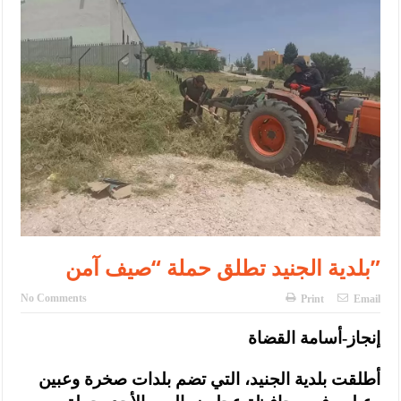
الأمن يتلف 16 مليون حبة كبتاجون و1480 كغم مواد مخدرة
النواب يقر مشروع تعديل قانون الملكية العقارية
القاضي يلتقي رؤساء تحرير الصحف اليومية ويؤكد حرص مجلس النواب
على شراكة فاعلة مع الإعلام
دعوة المكلفين بخدمة العلم (الدفعة الثالثة) إلى مراجعة منصة خدمة
العلم
الملك يلتقي مجموعة من رفاق السلاح
الملك يتلقى اتصالا هاتفيا من العاهل البحريني
بلدية الجنيد تطلق حملة “صيف آمن”
القاضي محمود أحمد فريحات.. مبارك ومزيدا من التوفيق
No Comments
Print
Email
عارف بيك فريحات.. مبارك وبكم تزهو المناصب
إنجاز-أسامة القضاة
أطلقت بلدية الجنيد، التي تضم بلدات صخرة وعبين