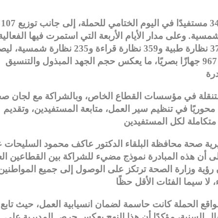
على صعيد الأرقام والإنجازات، فقد تم فحص 343 مستفيدًا في اليوم الختامي للحملة، إلى جانب توزيع 107
و110 نظارات قراءة و80 نظارة شمسية. وعلى مدار الأيام الأربعة التي استمرت فيها الفعالية
بلغ عدد المستفيدين 1074 شخصًا، وتم توزيع 373 نظارة طبية و359 نظارة قراءة و235 نظارة شم
إجمالي الأجهزة البصرية التي قُدمت مجانًا إلى 967 جهازًا بصريًا، ما يعكس حجم الجهد المبذول والتنسيق
المتنقلة في مؤسسات القطاع الخاص، وبالشراكة مع لجان ص
ا محوريًا في تنظيم سير العمل، متابعة المستفيدين، وتقديم
رية صحة محافظة البلقاء الدكتور عاكف محمود السليحات 
لى أن هذه المبادرة نموذج مضيء للشراكة بين القطاعين الع
رؤية وزارة الصحة ترتكز على الوصول إلى جميع المواطنين
مواقع الحملة كانت حاسمة لضمان انسيابية العمل، حيث تابع
فال السنية، مؤكدًا أن هذا النهج يعكس حرص المديرية على