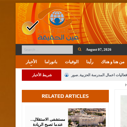
August 07, 2026
من هنا و هناك
رأينا
الوفيات
بانوراما
الأخبار
فعاليات اعمال المدرسة الحزبية..صور
شريط الأخبار
ة على المقدسات الإسلامية والمسيحية
RELATED ARTICLES
 مشروع تعديل قانون الملكية العقارية
الثالثة) إلى مراجعة منصة خدمة العلم
July
04,
2026
 فريحات.. مبارك ومزيدا من التوفيق
مستشفى الاستقلال…
عندما تصبح الريادة