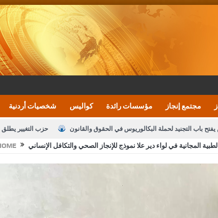
ز
مجتمع إنجاز
مؤسسات رائدة
كواليس
شخصيات أردنية
يفتح باب التجنيد لحملة البكالوريوس في الحقوق والقانون
حزب التغيير يطلق 
HOME
بيان اجتماع عمّان:دعم الوصاية الهاشمية التاريخي
ف اليومية ويؤكد حرص مجلس النواب على شراكة فاعلة مع الإعلام
النواب يقر
الملك يلتقي مجموعة من رفاق السلاح
دعوة المكلفين بخدمة العلم (الدفعة 
القاضي محمود أحمد