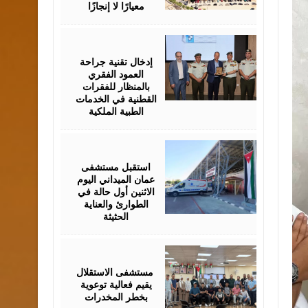
معيارًا لا إنجازًا
June
29,
2026
إدخال تقنية جراحة
العمود الفقري
بالمنظار للفقرات
القطنية في الخدمات
الطبية الملكية
June
29,
2026
استقبل مستشفى
عمان الميداني اليوم
الاثنين أول حالة في
الطوارئ والعناية
الحثيثة
June
24,
2026
‏ مستشفى الاستقلال
يقيم فعالية توعوية
بخطر المخدرات