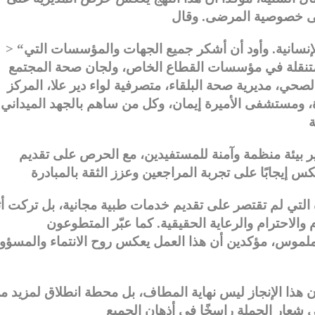
> “ما تحقق في لواء دير علا يجسد قيم التكافل والإنسانية. وأود أن أشكر جميع الجهات والمؤسسات التي
لمتنقلة في مؤسسات القطاع الخاص، ولجان صحة المجتمع
الصحي، مديرية صحة البلقاء، متصرفية لواء دير علا، المركز
دة، ومستشفى الأميرة إيمان، وكل من ساهم بالجهد الميداني
 بيئة منظمة وآمنة للمستفيدين، مع الحرص على تقديم
التي لم تقتصر على تقديم خدمات طبية مجانية، بل تركت أثر
م والاحترام والرعاية الحقيقية. كما عبّر المتطوعون
لموس، مؤكدين أن هذا العمل يعكس روح الانتماء والمسؤول
ن هذا الإنجاز ليس نهاية المطاف، بل محطة انطلاق لمزيد م