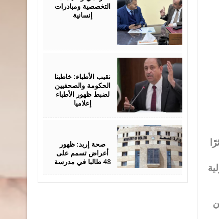
التخصصية ومبادرات
إنسانية
May
12,
2026
نقيب الأطباء: خاطبنا
الحكومة والصحفيين
لضبط ظهور الأطباء
إعلاميا
May
07,
2026
ًا
صحة إربد: ظهور
أعراض تسمم على
48 طالبا في مدرسة
ية
ن