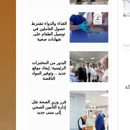
June
24,
2026
الغذاء والدواء تشترط
حصول العاملين في
توصيل الطعام على
شهادات صحية
No 
June
24,
2026
البدور من المختبرات
الرئيسية: إيجاد موقع
جديد .. وتوفير المواد
الناقصة
كة
June
09,
2026
قرر وزير الصحة نقل
إدارة التأمين الصحي
إلى مبنى جديد