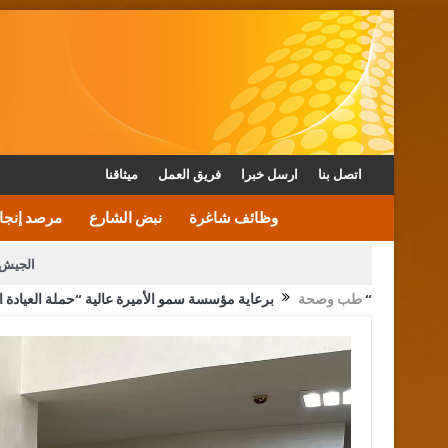
اتصل بنا
ارسل خبرا
فريق العمل
ميثاقنا
وظائف شاغرة
نبض الشارع
مرصد إنجا
الجيش 
برعاية مؤسسة سمو الأميرة عالية “حملة العيادة الطبية المجانية في لواء دير علا نموذج للإنجاز الصحي والتكافل الإنساني “
طب وصحة
الأمن يتلف 16 مليون حبة كبتاجون و1480 كغم مواد مخدرة
القاضي يلتقي رؤساء تحرير الصح
الملك يتلقى اتصالا هاتفيا من العاهل البحريني