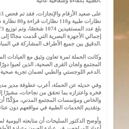
الطبية بكفاءة وشفافية عالية.
نظارات طبية 
الدقيق بين جميع الأطراف المشاركة في المبادرة.
وكانت الحملة ثمرة تعاون وثيق مع العيادات 
المجتمع ولجان القرى الصحية، الذين لعبوا دورً
الدعم اللوجستي والطبي لضمان تجربة صحية متكاملة لكل المستفيدين.
وفي حديثه عن الحملة، أعرب عطوفة مدير مدي
فخره واعتزازه بما تحقق من نجاحات، مشيرًا إ
والخاص ومؤسسات المجتمع المدني، مؤكّدًا أن 
وتقديم الخدمات الطبية في مواقعهم دون عناء، لا سيما الفئات الأقل حظًا.
وأوضح الدكتور السليحات أن متابعته اليومية ل
أعداد المراجعين في عيادة العيون وعيادة الأط