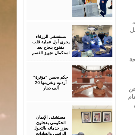
،
June
سية، ليصل
01,
2026
مستشفى الزرقاء
يجري أول عملية قلب
مفتوح بنجاح بعد
استكمال تجهيز القسم
حة
June
01,
2026
حكم بحبس “مؤثرة”
أردنية وتغريمها 20
ألف دينار
عن
ام
May
28,
2026
مستشفى الإيمان
الحكومي بعجلون
يعزز خدماته بالتحول
الرقمي والعيادات