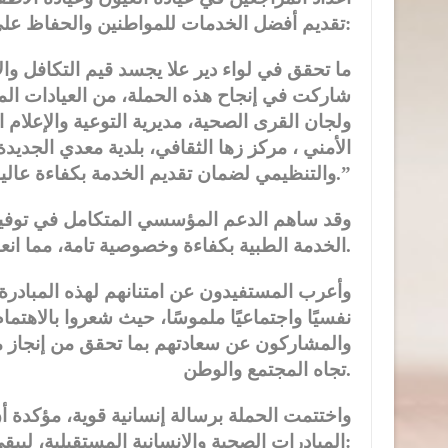
تقديم أفضل الخدمات للمواطنين والحفاظ على خصوصية المرضى. وقال:
شاركت في إنجاح هذه الحملة، من العيادات ا
ولجان القرى الصحية، مديرية التوعية والإعلام 
الأمني ، مركز زها الثقافي، بلدية معدي الجدي
والتنظيمي لضمان تقديم الخدمة بكفاءة عالية.”
وقد ساهم الدعم المؤسسي المتكامل في توفير
الخدمة الطبية بكفاءة وخصوصية تامة، مما انعكس إيجابًا على تجربة المراجعين وعزز الثقة بالمبادرة.
وأعرب المستفيدون عن امتنانهم لهذه المبادرة 
نفسيًا واجتماعيًا ملموسًا، حيث شعروا بالاهتما
والمشاركون عن سعادتهم بما تحقق من إنجاز م
تجاه المجتمع والوطن.
واختتمت الحملة برسالة إنسانية قوية، مؤكدة أ
المبادرات الصحية والإنسانية المستقبلية، ليبقى شعار الحملة راسخًا في أذهان الجميع: