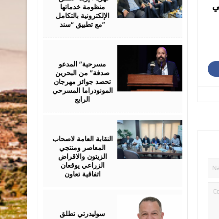
ي
منظومة خدماتها
الإلكترونية بالتكامل
مع تطبيق “سند”
August
06,
2026
مسرحية” المدعو
صدفة” من البحرين
تحصد جوائز مهرجان
المونودراما المسرحي
الرابع
August
05,
2026
النقابة العامة لاصحاب
المعاصر ومنتجي
الزيتون والاقراض
الزراعي يوقعان
اتفاقية تعاون
August
05,
2026
سوليدرتي تطلق