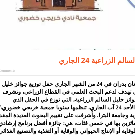
لزراعية 24 الجاري
Comments
إنجاز – يرعى رئيس الوزراء الأسبق الدكتور عدنان بدران في 24 من الشهر الجاري حفل توزيع جوائز خليل
راعية في دورتها الثامنة 2025 ، والتي تهدف لدعم البحث العلمي في القطاع الزراعي، وتشرف
ز خليل السالم الزراعية، التي توزع في الحفل الذي
تستضيفه جامعة البترا الخاصة في عمان صباح الأحد 24 آب الجاري، تنظمها سنويا جمعية خريجي خضوري\
ة وجامعة البترا. وأشرفت على تقييم البحوث العديدة المقد
لفائزين بها في خمس فئات، هي: جائزة أفضل برنامج إرشادي
ية أو الإنتاج الحيواني والوقاية أو التغذية والتصنيع الغذائي