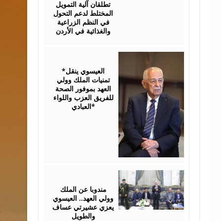
تطلقان آلية التمويل
المختلط لدعم التحول
في النظم الزراعية
والغذائية في الأردن
August
06,
2026
*العيسوي ينقل
تمنيات الملك وولي
العهد بموفور الصحة
للفريق العزب واللواء
العبادي*
August
06,
2026
مندوبا عن الملك
وولي العهد.. العيسوي
يعزي عشيرتي عساف
والطويل