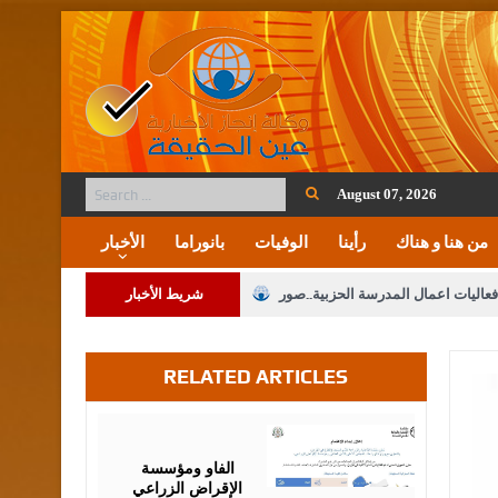
August 07, 2026
من هنا و هناك
رأينا
الوفيات
بانوراما
الأخبار
فعاليات اعمال المدرسة الحزبية..صور
شريط الأخبار
ة على المقدسات الإسلامية والمسيحية
RELATED ARTICLES
 مشروع تعديل قانون الملكية العقارية
الثالثة) إلى مراجعة منصة خدمة العلم
August
07,
2026
 فريحات.. مبارك ومزيدا من التوفيق
الفاو ومؤسسة
الإقراض الزراعي