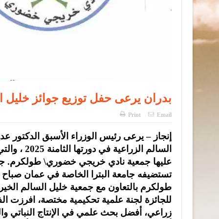
بدران يرعى حفل توزيع جوائز خليل السالم ا
Print
Email
السالم الز
عليها جمعية نادي خريجي خضوري\ طولكرم. جوائ
طولكرم بالتعاون مع جمعية خليل السالم الخيري
للجائزة لجنة علمية تحكيمية مختصة، افرزت ا
زراعي، أفضل بحث علمي في الإنتاج النباتي والوقا