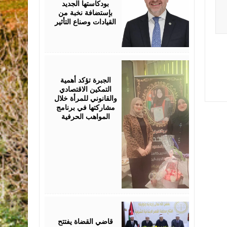
بودكاستها الجديد
بإستضافة نخبة من
القيادات وصناع التأثير
August
05,
2026
الجبرة تؤكد أهمية
التمكين الاقتصادي
والقانوني للمرأة خلال
مشاركتها في برنامج
المواهب الحرفية
August
05,
2026
قاضي القضاة يفتتح