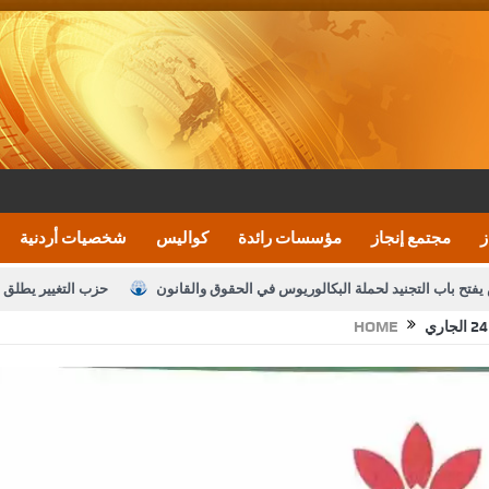
ز
مجتمع إنجاز
مؤسسات رائدة
كواليس
شخصيات أردنية
يفتح باب التجنيد لحملة البكالوريوس في الحقوق والقانون
حزب التغيير يطلق 
HOME
بيان اجتماع عمّان:دعم الوصاية الهاشمية التاريخي
ف اليومية ويؤكد حرص مجلس النواب على شراكة فاعلة مع الإعلام
النواب يقر
الملك يلتقي مجموعة من رفاق السلاح
دعوة المكلفين بخدمة العلم (الدفعة 
القاضي محمود أحمد