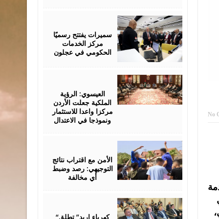
August
06,
2026
سميرات يفتتح رسميًا
مركز الخدمات
الحكومي في عجلون
August
06,
2026
العيسوي: الرؤية
الملكية جعلت الأردن
مركزا واعدا للاستثمار
No 
ونموذجا في الاعتدال
August
06,
2026
الأمن مع اقتراب نتائج
التوجيهي: رصد وضبط
أي مخالفة
مة
August
06,
،
2026
“كهرباء إربد” تطلق