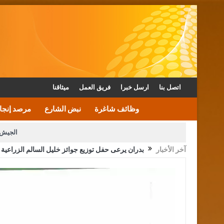
اتصل بنا
ارسل خبرا
فريق العمل
ميثاقنا
وظائف شاغرة
نبض الشارع
مرصد إنجا
الجيش 
آخر الأخبار
بدران يرعى حفل توزيع جوائز خليل السالم الزراعية 24 الجاري
الأمن يتلف 16 مليون حبة كبتاجون و1480 كغم مواد مخدرة
القاضي يلتقي رؤساء تحرير الصح
الملك يتلقى اتصالا هاتفيا من العاهل البحريني