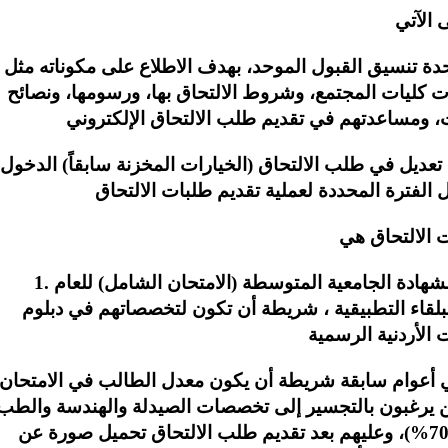
 الآتي
حدة تنسيق القبول الموحد، بهدف الاطلاع على مكوناته مثل :
ت كليات المجتمع، وشروط الالتحاق بها، ورسومها، ونصائح
، ومساعدتهم في تقديم طلب الالتحاق الإلكتروني
ي تعديل في طلب الالتحاق (الخيارات المخزنة سابقاً) الدخول
الفترة المحددة لعملية تقديم طلبات الالتحاق
ات الالتحاق هي
شهادة الجامعية المتوسطة (الامتحان الشامل) للعام
1.
لبلقاء التطبيقية ، شريطة أن تكون لتخصصاتهم في دبلوم
الأردنية الرسمية
في أعوام سابقة شريطة أن يكون معدل
الطالب
في
الامتحان
ن
يرغبون
بالتجسير
إلى
تخصصات
الصيدلة
والهندسة
والطب
7
%)،
وعليهم
بعد
تقديم
طلب
الالتحاق
تحميل
صورة
عن