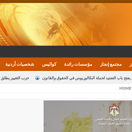
ز
مجتمع إنجاز
مؤسسات رائدة
كواليس
شخصيات أردنية
يفتح باب التجنيد لحملة البكالوريوس في الحقوق والقانون
حزب التغيير يطلق 
HOME
بيان اجتماع عمّان:دعم الوصاية الهاشمية التاريخي
ف اليومية ويؤكد حرص مجلس النواب على شراكة فاعلة مع الإعلام
النواب يقر
الملك يلتقي مجموعة من رفاق السلاح
دعوة المكلفين بخدمة العلم (الدفعة 
القاضي محمود أحمد