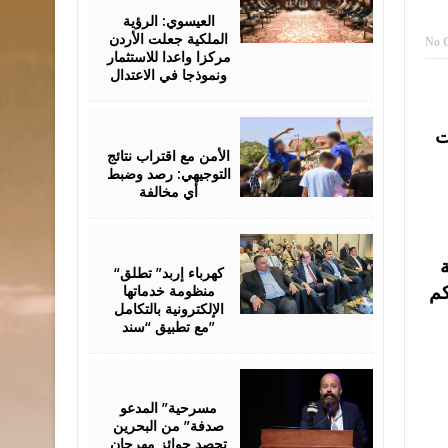
06,
2026
العيسوي: الرؤية
الملكية جعلت الأردن
No 
مركزا واعدا للاستثمار
ونموذجا في الاعتدال
August
ت
06,
2026
الأمن مع اقتراب نتائج
التوجيهي: رصد وضبط
أي مخالفة
August
06,
2026
“كهرباء إربد” تطلق
منظومة خدماتها
كم
الإلكترونية بالتكامل
مع تطبيق “سند”
August
06,
2026
مسرحية” المدعو
صدفة” من البحرين
تحصد جوائز مهرجان