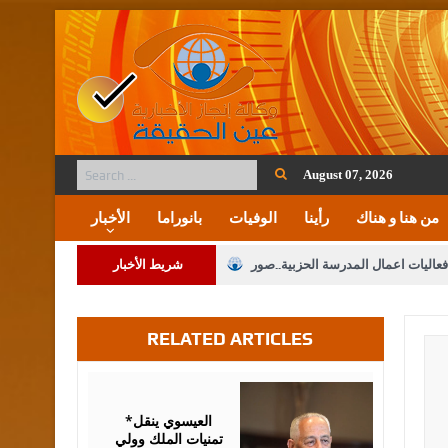
August 07, 2026
من هنا و هناك
رأينا
الوفيات
بانوراما
الأخبار
فعاليات اعمال المدرسة الحزبية..صور
شريط الأخبار
ة على المقدسات الإسلامية والمسيحية
RELATED ARTICLES
 مشروع تعديل قانون الملكية العقارية
الثالثة) إلى مراجعة منصة خدمة العلم
August
06,
2026
 فريحات.. مبارك ومزيدا من التوفيق
*العيسوي ينقل
تمنيات الملك وولي