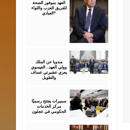
العهد بموفور الصحة
للفريق العزب واللواء
العبادي*
August
06,
2026
مندوبا عن الملك
وولي العهد.. العيسوي
يعزي عشيرتي عساف
والطويل
August
06,
2026
سميرات يفتتح رسميًا
مركز الخدمات
الحكومي في عجلون
August