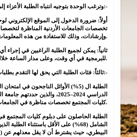
:-
وترغب الوحدة بتوجيه انتباه الطلبة الأعزاء إلى
أولاً: ضرورة الدخول إلى الموقع الإلكتروني لو
تخصصات
الجامعات الأردنية المناظرة لتخصصا
.
وإرشادات، وذلك للاستفادة
من
هذه المعلومات
ثانياً: يمكن لجميع الطلبة الراغبين في إجراء أ
.
للبرمجية في أي وقت، وعلى مدار الساعة خلال 
:-
ثالثاً: فئات الطلبة التي يحق لها التقدم بطلب
الطلبة ال (
5
%) الأوائل الناجحون في امتحان ال
الدراسي
2024
–
2025
، والذين حددتهم جامعة ا
.
كليات المجتمع تخصصات مناظرة في الجامعات 
الطلبة الحاصلون على دبلوم كليات المجتمع 
الشامل
(
68
%)
على
الأقل
باستثناء
الطلبة
الذي
البيطري
،
حيث
يشترط
أن
لا
يقل
معدلهم
عن
(
0