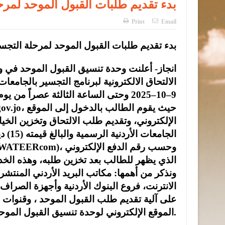
بدء تقديم طلبات القبول الموحد لمرح
Print
Email
بدء تقديم طلبات القبول الموحد لمرحلة التجس
انجاز- أعلنت وحدة تنسيق القبول الموحد في وز
الالتحاق الالكترونية لبرنامج التجسير بالجامعات
9
–
10
–
2025
وحتى الساعة الثالثة عصراً من يوم
، حيث يقوم الطالب بالدخول إلى الموقع
jo
ov.
الإلكتروني، وتقديم طلب الالتحاق وتخزين الخ
الجامعات
الأردنية
الرسمية
والبالغ
قيمته
(
15
)
دي
، وحسب رقم الدفع الإلكتروني
)
AWATEERcom
الذي يظهر للطالب بعد تخزين طلبه، وهذه الخد
ونذكر من أهمها: مكاتب البريد الأردني المنت
الانترنت، فروع البنوك الأردنية وأجهزة الصراف 
على آلية تقديم طلب القبول الموحد ، وقنوات ا
.
الموقع الإلكتروني لوحدة تنسيق القبول الموحد