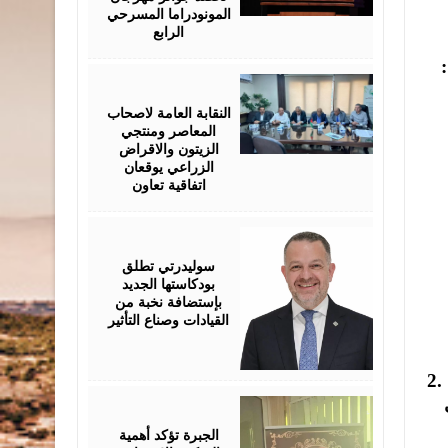
المونودراما المسرحي
الرابع
August
05,
2026
النقابة العامة لاصحاب
المعاصر ومنتجي
الزيتون والاقراض
الزراعي يوقعان
اتفاقية تعاون
August
05,
2026
سوليدرتي تطلق
بودكاستها الجديد
بإستضافة نخبة من
القيادات وصناع التأثير
2.
August
05,
2026
الجبرة تؤكد أهمية