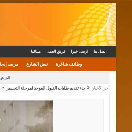
اتصل بنا
ارسل خبرا
فريق العمل
ميثاقنا
وظائف شاغرة
نبض الشارع
مرصد إنجا
الجيش 
آخر الأخبار
بدء تقديم طلبات القبول الموحد لمرحلة التجسير
الأمن يتلف 16 مليون حبة كبتاجون و1480 كغم مواد مخدرة
القاضي يلتقي رؤساء تحرير الصح
الملك يتلقى اتصالا هاتفيا من العاهل البحريني