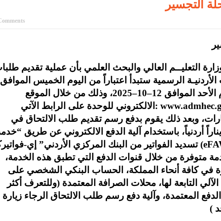
لة التجسير
Comments
ير
ارة التعليــم العالي والبحث العلمي بأن عملية تقديم طلبا
 الأردنيـة الرسمية ستبدأ اعتباراً من اليوم الخميس الموافق
 الأحد الموافق
12
–
10
–
2025
، وذلك من خلال الموقع
: www.admhec.g
الالكتروني للوحدة على الرابط الآتي
يارات، وبعد ذلك يقوم بدفع رسم
تقديم
طلب
الالتحاق
في
ناراً
أردنياً
،
باستخدام
آلية
الدفع
الالكتروني
عن
طريق
“
خدمة
eF
(
تسديد
الفواتير
من
البنك
المركزي
الأردني
”
إي-فواتير
مة متوفرة من خلال قنوات الدفع التي تطبق هذه الخدمة،
شرة في كافة أنحاء المملكة، الحساب البنكي الشخصي على
الآلي التابعة لها، محلات الصرافة المعتمدة (وللتعرف أكثر
لدفع المعتمدة، وآلية دفع رسم طلب الالتحاق الرجاء زيارة
 )