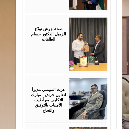
July
19,
2026
صحة جرش تودّع
الزميل الدكتور حسام
الطاهات
July
18,
2026
عزت المومني مديراً
لتعاون جرش.. مبارك
التكليف مع أطيب
الأمنيات بالتوفيق
والنجاح
July