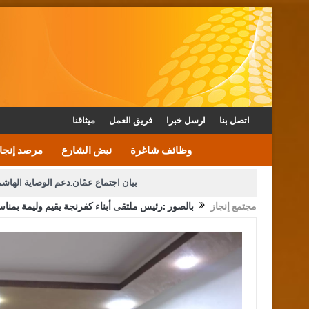
اتصل بنا
ارسل خبرا
فريق العمل
ميثاقنا
وظائف شاغرة
نبض الشارع
مرصد إنجا
بيان اجتماع عمّان:دعم الوصاية الهاش
مجتمع إنجاز
بالصور :رئيس ملتقى أبناء كفرنجة يقيم وليمة بمنا
دعوة المكلفين بخدمة العلم (الدفعة الثالثة) إلى مراجعة م
القاضي محمود أحمد فريحات.. مبا