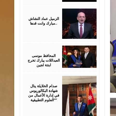
July
28,
2026
الزميل عماد النشاش
..مبارك وانت قدها
July
24,
2026
المحافظ موسى
العبداللات يبارك تخرج
ابنتة لجين
July
23,
2026
صدام الخلايلة ينال
شهادة البكالوريوس
في إدارة الأعمال من
“العلوم التطبيقية”