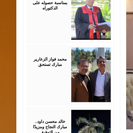
بمناسبة حصوله على
الدكتوراه
August
03,
2026
محمد فواز الزعارير
مبارك تستحق
July
30,
2026
خالد محسن داود..
مبارك النجاح ومزيدًا
من التوفيق