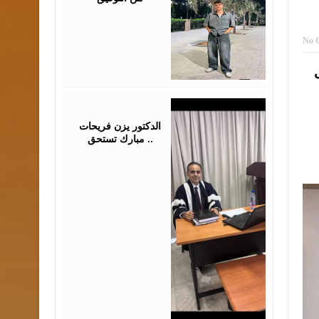
No 
July
28,
2026
الدكتور يزن فريحات
مبارك تستحق ..