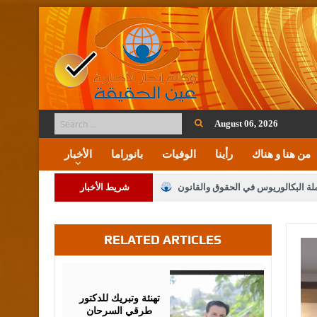
August 06, 2026
من هنا و هناك
رأينا
الوفيات
بانوراما
الأخبار
ملة البكالوريوس في الحقوق والقانون
شريط الأخبار
RELATED ARTICLES
لنواب على شراكة فاعلة مع الإعلام
لملك يلتقي مجموعة من رفاق السلاح
August
03,
2026
فريحات.. مبارك وبكم تزهو المناصب
تهنئة وتبريك للدكتور
طرقي السرحان