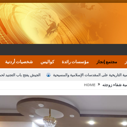
ز
مجتمع إنجاز
مؤسسات رائدة
كواليس
شخصيات أردنية
مية التاريخية على المقدسات الإسلامية والمسيحية
الجيش يفتح باب التجنيد لح
سبة شفاء زوجته
HOME
النواب يقر مشروع تعديل قانون الملكية العقارية
الأمن يتلف 16 مليون حبة كبتاجون و1480 كغم مواد مخدرة
نصة خدمة العلم
القاضي يلتقي رؤساء تحرير الصحف اليومية ويؤكد حرص مجلس ا
رك ومزيدا من التوفيق
الملك يتلقى اتصالا هاتفيا من العاهل البحريني
ا
عارف بيك 