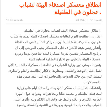
النواب يقر مشروع تعديل قانون الملكية العقارية
انطلاق معسكر اصدقاء البيئة لشباب
عجلون في الطفيلة .
تشكيلات إدارية واسعة في الداخلية (اسماء)
القاضي يلتقي رؤساء تحرير الصحف اليومية ويؤكد حرص مجلس النواب
No Comments
Print
Email
على شراكة فاعلة مع الإعلام
انطلاق معسكر اصدقاء البيئة لشباب عجلون في الطفيلة .
انجاز … انطلقت اليوم فعاليات معسكر اصدقاء البيئة لمديرية شباب
دعوة المكلفين بخدمة العلم (الدفعة الثالثة) إلى مراجعة منصة خدمة
عجلون بمشاركة 40 شابا يمثلون المراكز الشبابية في المحافظة.
العلم
وأشار رئيس هيئة الاشراف على المعسكر يحيى المومني إلى ان
برنامج المعسكر يتضمن تدريبا عسكريا لمدة ساعتين يوميا ودورة
الملك يلتقي مجموعة من رفاق السلاح
لأصدقاء البيئة بالتعاون مع الادارة الملكية لحماية البيئة.
الملك يتلقى اتصالا هاتفيا من العاهل البحريني
وثمن المومني دور وزارة الشباب في اقامة المعسكرات الشبابية التي
تعمل على التوعية والتثقيف ومحاربة الافكار الظلامية والغلو والتطرف
القاضي محمود أحمد فريحات.. مبارك ومزيدا من التوفيق
للمشاركين من خلال الندوات والمحاضرات التي تنفذ ضمن هذه
المعسكرات .
عارف بيك فريحات.. مبارك وبكم تزهو المناصب
واشتملت فعاليات المعسكر الذي يستمر لمدة 6 ايام على زيارة
لمحافظة الطفيلة و محمية ضانا ومحاضرات وندوات حول الثورة
العربية الكبرى و الغلو والتطرف والجرائم الالكترونية وأثرها على
الشباب والمحميات الطبيعية ودورها في التنمية وأنشطة رياضية