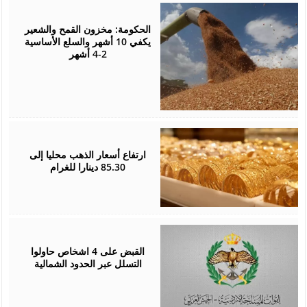
August
05,
2026
الحكومة: مخزون القمح والشعير
يكفي 10 أشهر والسلع الأساسية
2-4 أشهر
August
05,
2026
ارتفاع أسعار الذهب محليا إلى
85.30 دينارا للغرام
August
05,
2026
القبض على 4 اشخاص حاولوا
التسلل عبر الحدود الشمالية