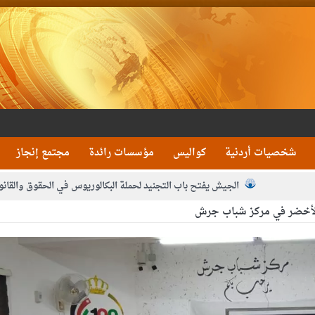
شخصيات أردنية
كواليس
مؤسسات رائدة
مجتمع إنجاز
الجيش يفتح باب التجنيد لحملة البكالوريوس في الحقوق والقانو
الأخضر في مركز شباب جرش
جون و1480 كغم مواد مخدرة
بيان اجتماع عمّان:دع
 يلتقي رؤساء تحرير الصحف اليومية ويؤكد حرص مجلس النواب على شراكة فاعلة م
فيا من العاهل البحريني
الملك يلتقي مجموعة من رفاق السلاح
دعوة ال