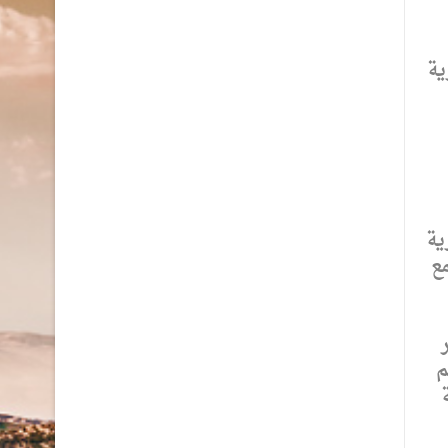
عمرية
ارية
ع
م