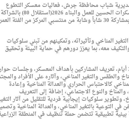
لمديرية شباب محافظة جرش، فعاليات معسكر التطوع
الأخضر، الذي تنفذه وزارة الشباب ضمن معسكرات الحسين للعمل والبناء 2026(استقلال 80) بالشراكة
مع منظمة اليونيسيف وهيئة أجيال السلام، بمشاركة 30 شاباً وشابة من منتسبي المركز من الفئة ال
تغير المناخي وتأثيراته، وتمكينهم من تبني سلوكيات
لتكيف معه، بما يعزز دورهم في حماية البيئة وتحقيق
وتتضمن فعاليات المعسكر التي تستمر لمدة 3 أيام، تعريف المشاركين بأهداف المعسكر، وجلسات حو
خ والطقس والتغير المناخي، وآثاره على الأفراد والمجتم
المناخي كالاحتباس الحراري والعدالة المناخية وإعادة
، والمناخ والنوع الاجتماعي، إضافة إلى التعريف
خ، وتطوير سلوكيات إيجابية فردية للتقليل من آثار التغير
في التوعية بالتغير المناخي، والعدالة المناخية وتصمي
بيئية تطبيقية تتضمن حملة تنظيف في المنطقة الزراعية