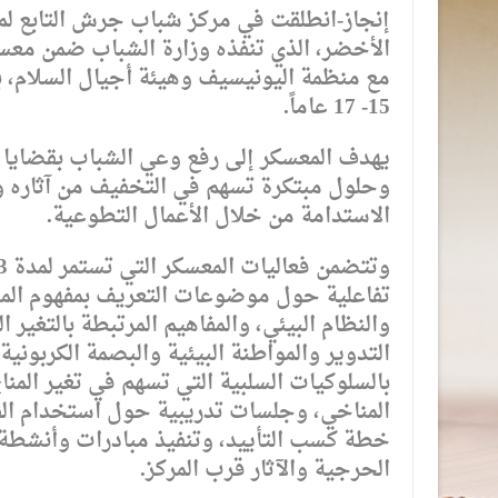
إنجاز-انطلقت في مركز شباب جرش التابع 
15- 17 عاماً.
يهدف المعسكر إلى رفع وعي الشباب بقضايا ال
وحلول مبتكرة تسهم في التخفيف من آثاره وا
الاستدامة من خلال الأعمال التطوعية.
تفاعلية حول موضوعات التعريف بمفهوم المنا
والنظام البيئي، والمفاهيم المرتبطة بالتغير 
التدوير والمواطنة البيئية والبصمة الكربونية
بالسلوكيات السلبية التي تسهم في تغير المنا
المناخي، وجلسات تدريبية حول استخدام الفن 
خطة كسب التأييد، وتنفيذ مبادرات وأنشطة 
الحرجية والآثار قرب المركز.