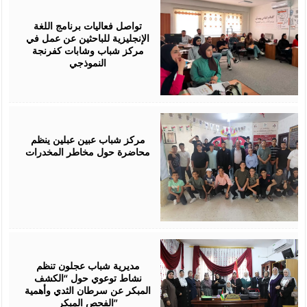
July
28,
2026
تواصل فعاليات برنامج اللغة
الإنجليزية للباحثين عن عمل في
مركز شباب وشابات كفرنجة
النموذجي
July
28,
2026
مركز شباب عبين عبلين ينظم
محاضرة حول مخاطر المخدرات
July
28,
2026
مديرية شباب عجلون تنظم
نشاط توعوي حول “الكشف
المبكر عن سرطان الثدي وأهمية
الفحص المبكر”