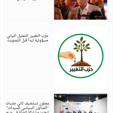
أ
6
حزب التغيير: التمثيل النيابي
مسؤولية تبدأ قبل التصويت
أ
6
عجلون تستضيف ثاني جلسات
“الصالون السياسي للسيدات”
لتعزيز مشاركة المرأة في صنع