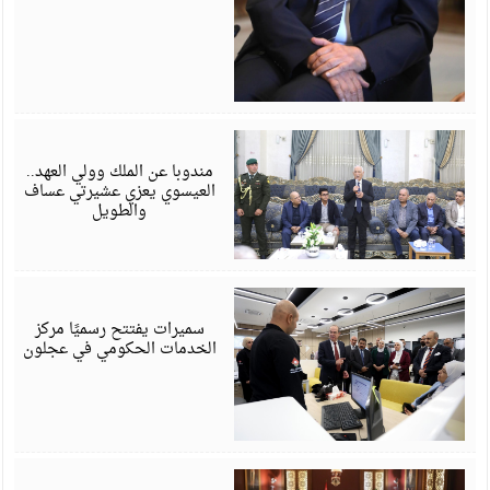
أ
6
مندوبا عن الملك وولي العهد..
العيسوي يعزي عشيرتي عساف
والطويل
أ
6
سميرات يفتتح رسميًا مركز
الخدمات الحكومي في عجلون
أ