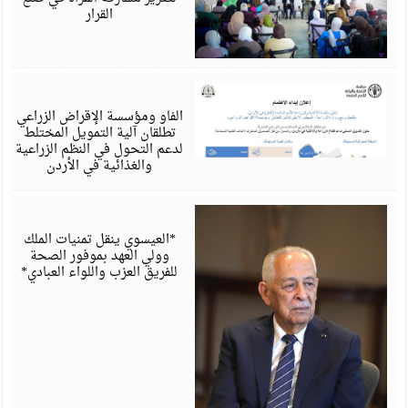
القرار
أ
6
الفاو ومؤسسة الإقراض الزراعي
تطلقان آلية التمويل المختلط
لدعم التحول في النظم الزراعية
والغذائية في الأردن
أ
6
*العيسوي ينقل تمنيات الملك
وولي العهد بموفور الصحة
للفريق العزب واللواء العبادي*