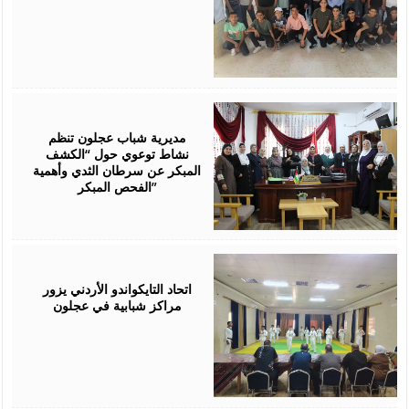
July
28,
2026
مديرية شباب عجلون تنظم
نشاط توعوي حول “الكشف
المبكر عن سرطان الثدي وأهمية
الفحص المبكر”
July
27,
2026
اتحاد التايكواندو الأردني يزور
مراكز شبابية في عجلون