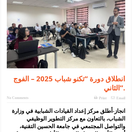
الإسلامية والمسيحية
الأمن يتلف 16 مليون حبة كبتاجون و1480 كغم مواد مخدرة
النواب يقر مشروع تعديل قانون الملكية العقارية
القاضي يلتقي رؤساء تحرير الصحف اليومية ويؤكد حرص مجلس النواب
على شراكة فاعلة مع الإعلام
دعوة المكلفين بخدمة العلم (الدفعة الثالثة) إلى مراجعة منصة خدمة
العلم
انطلاق دورة “تكنو شباب 2025 – الفوج
الملك يلتقي مجموعة من رفاق السلاح
الثاني”.
الملك يتلقى اتصالا هاتفيا من العاهل البحريني
No Comments
Print
Email
القاضي محمود أحمد فريحات.. مبارك ومزيدا من التوفيق
انجاز-أطلق مركز إعداد القيادات الشبابية في وزارة
الشباب، بالتعاون مع مركز التطوير الوظيفي
والتواصل المجتمعي في جامعة الحسين التقنية،