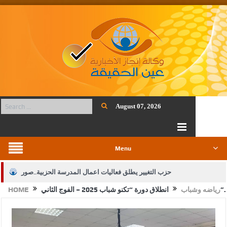
August 07, 2026
Menu
حزب التغيير يطلق فعاليات اعمال المدرسة الحزبية..صور
انطلاق دورة “تكنو شباب 2025 – الفوج الثاني”.
رياضه وشباب
HOME
الجيش يفتح باب التجنيد لحملة البكالوريوس في الحقوق والقانون
بيان اجتماع عمّان:دعم الوصاية الهاشمية التاريخية على المقدسات