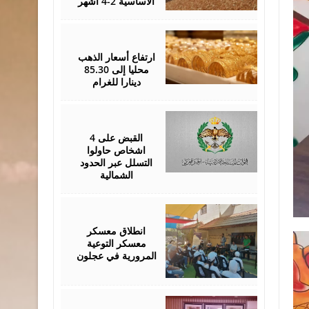
الأساسية 2-4 أشهر
August
05,
2026
ارتفاع أسعار الذهب
محليا إلى 85.30
دينارا للغرام
August
05,
2026
القبض على 4
اشخاص حاولوا
التسلل عبر الحدود
الشمالية
August
04,
2026
انطلاق معسكر
معسكر التوعية
المرورية في عجلون
August
04,