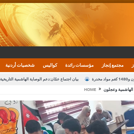
ز
مجتمع إنجاز
مؤسسات رائدة
كواليس
شخصيات أردنية
بيان اجتماع عمّان:دعم الوصاية الهاشمية التاريخي
ي الهاشمية وعجلون
HOME
تشكيلات إدارية واسعة في الداخلية (اسماء)
النواب يقر
نصة خدمة العلم
القاضي يلتقي رؤساء تحرير الصحف اليومية ويؤكد حرص مجلس ا
رك ومزيدا من التوفيق
الملك يتلقى اتصالا هاتفيا من العاهل البحريني
ا
عارف بيك 