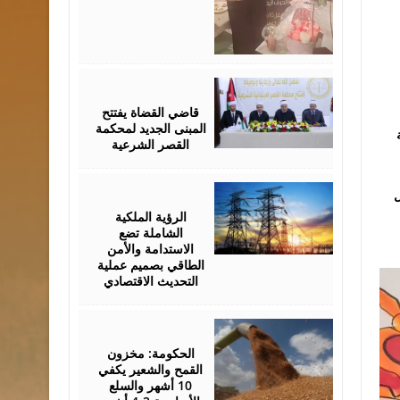
August
05,
2026
قاضي القضاة يفتتح
المبنى الجديد لمحكمة
القصر الشرعية
August
ل
05,
2026
الرؤية الملكية
الشاملة تضع
الاستدامة والأمن
الطاقي بصميم عملية
التحديث الاقتصادي
August
05,
2026
الحكومة: مخزون
القمح والشعير يكفي
10 أشهر والسلع