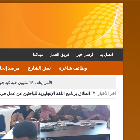
اتصل بنا
ارسل خبرا
فريق العمل
ميثاقنا
وظائف شاغرة
نبض الشارع
مرصد إنجا
الأمن يتلف 16 مليون حبة كبتاجون و1480 كغم مواد مخدرة
آخر الأخبار
انطلاق برنامج اللغة الإنجليزية للباحثين عن عمل ف
دعوة المكلفين بخدمة العلم (الدفعة الثالثة) إلى مراجعة م
القاضي محمود أحمد فريحات.. مبا