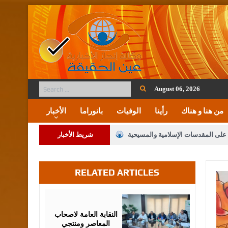
August 06, 2026
من هنا و هناك
رأينا
الوفيات
بانوراما
الأخبار
ة على المقدسات الإسلامية والمسيحية
شريط الأخبار
 مشروع تعديل قانون الملكية العقارية
RELATED ARTICLES
لنواب على شراكة فاعلة مع الإعلام
لملك يلتقي مجموعة من رفاق السلاح
August
05,
2026
فريحات.. مبارك وبكم تزهو المناصب
النقابة العامة لاصحاب
المعاصر ومنتجي