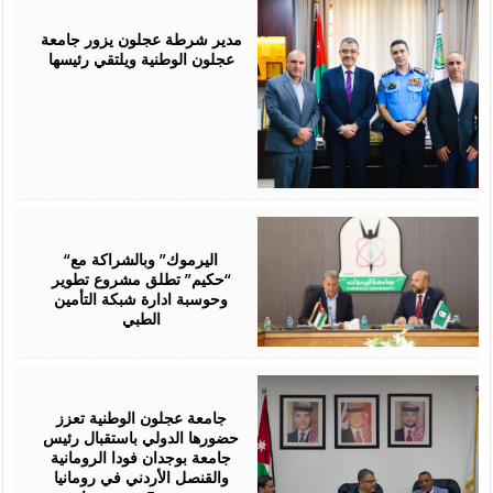
July
28,
2026
مدير شرطة عجلون يزور جامعة
عجلون الوطنية ويلتقي رئيسها
July
28,
2026
“اليرموك” وبالشراكة مع
“حكيم” تطلق مشروع تطوير
وحوسبة ادارة شبكة التأمين
الطبي
July
27,
2026
جامعة عجلون الوطنية تعزز
حضورها الدولي باستقبال رئيس
جامعة بوجدان فودا الرومانية
والقنصل الأردني في رومانيا