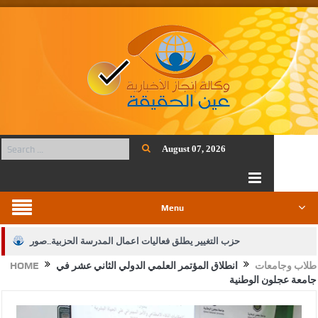
August 07, 2026
Menu
حزب التغيير يطلق فعاليات اعمال المدرسة الحزبية..صور
طلاب وجامعات
انطلاق المؤتمر العلمي الدولي الثاني عشر في
HOME
الجيش يفتح باب التجنيد لحملة البكالوريوس في الحقوق والقانون
جامعة عجلون الوطنية
بيان اجتماع عمّان:دعم الوصاية الهاشمية التاريخية على المقدسات