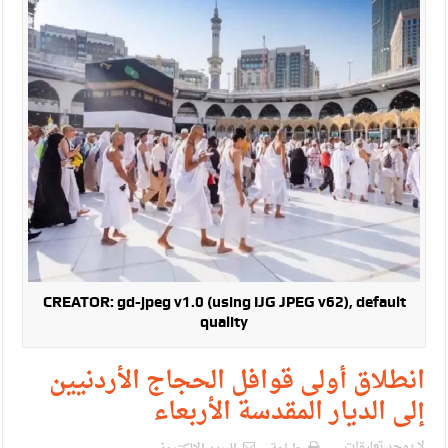
الإسلامية والمسيحية
الأمن يتلف 16 مليون حبة كبتاجون و1480 كغم مواد مخدرة
النواب يقر مشروع تعديل قانون الملكية العقارية
القاضي يلتقي رؤساء تحرير الصحف اليومية ويؤكد حرص مجلس
النواب على شراكة فاعلة مع الإعلام
دعوة المكلفين بخدمة العلم (الدفعة الثالثة) إلى مراجعة منصة خدمة
العلم
الملك يلتقي مجموعة من رفاق السلاح
CREATOR: gd-jpeg v1.0 (using IJG JPEG v62), default
الملك يتلقى اتصالا هاتفيا من العاهل البحريني
quality
القاضي محمود أحمد فريحات.. مبارك ومزيدا من التوفيق
انطلاق أولى قوافل الحجاج الأردنيين
إلى الديار المقدسة الأربعاء
لا يوجد تعليقات