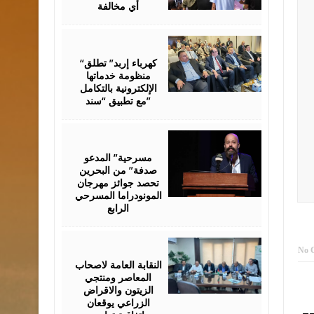
أي مخالفة
August
06,
2026
“كهرباء إربد” تطلق
منظومة خدماتها
الإلكترونية بالتكامل
مع تطبيق “سند”
August
06,
2026
مسرحية” المدعو
صدفة” من البحرين
تحصد جوائز مهرجان
المونودراما المسرحي
الرابع
August
05,
No 
2026
النقابة العامة لاصحاب
المعاصر ومنتجي
الزيتون والاقراض
الزراعي يوقعان