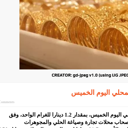
CREATOR: gd-jpeg v1.0 (using IJG JPEG 
محلي اليوم الخميس
Comments
إنجاز- انخفضت أسعار الذهب في السوق المحلي اليوم الخميس، بمقدار 1.2 دينارا للغرام الواحد، وفق