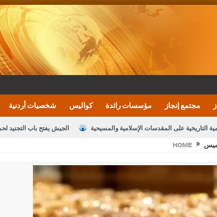
ز
مجتمع إنجاز
مؤسسات رائدة
كواليس
شخصيات أردنية
مية التاريخية على المقدسات الإسلامية والمسيحية
الجيش يفتح باب التجنيد لح
خميس
HOME
النواب يقر مشروع تعديل قانون الملكية العقارية
الأمن يتلف 16 مليون حبة كبتاجون و1480 كغم مواد مخدرة
نصة خدمة العلم
القاضي يلتقي رؤساء تحرير الصحف اليومية ويؤكد حرص مجلس ا
رك ومزيدا من التوفيق
الملك يتلقى اتصالا هاتفيا من العاهل البحريني
ا
عارف بيك 