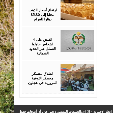
August
05,
2026
ارتفاع أسعار الذهب
محليا إلى 85.30
دينارا للغرام
August
05,
2026
القبض على 4
اشخاص حاولوا
التسلل عبر الحدود
الشمالية
August
04,
2026
انطلاق معسكر
معسكر التوعية
المرورية في عجلون
نجاز الإخبارية – الآراء والتعليقات المنشورة تعبر عن رأي أصحابها فقط