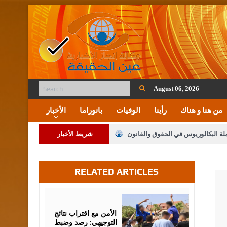
August 06, 2026
من هنا و هناك
رأينا
الوفيات
بانوراما
الأخبار
ملة البكالوريوس في الحقوق والقانون
شريط الأخبار
RELATED ARTICLES
لنواب على شراكة فاعلة مع الإعلام
لملك يلتقي مجموعة من رفاق السلاح
August
06,
2026
فريحات.. مبارك وبكم تزهو المناصب
الأمن مع اقتراب نتائج
التوجيهي: رصد وضبط