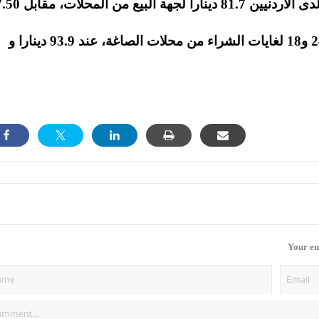
وبلغ سعر غرام الذهب من عيار 21 الأكثر رغبة لدى الأردنيين 81.7 د
وبلغ سعر بيع الغرام الواحد من الذهب عياري 24 و18 لغايات الشراء من محلات الصاغة، عند 93.9 دينارا و
Your em