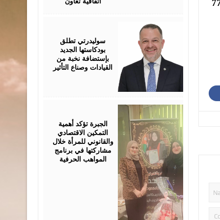
اتفاقية تعاون
ينارا لجهة البيع من المحلات، مقابل 77.50
August
05,
2026
سوليدرتي تطلق
بودكاستها الجديد
بإستضافة نخبة من
القيادات وصناع التأثير
August
05,
2026
الجبرة تؤكد أهمية
التمكين الاقتصادي
والقانوني للمرأة خلال
مشاركتها في برنامج
المواهب الحرفية