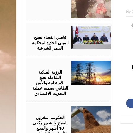
No 
August
05,
2026
قاضي القضاة يفتتح
المبنى الجديد لمحكمة
القصر الشرعية
August
05,
75.80 دينارا
2026
الرؤية الملكية
الشاملة تضع
الاستدامة والأمن
الطاقي بصميم عملية
التحديث الاقتصادي
August
05,
2026
الحكومة: مخزون
القمح والشعير يكفي
10 أشهر والسلع