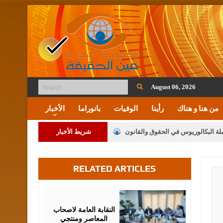
August 06, 2026
من هنا و هناك
رأينا
الوفيات
بانوراما
الأخبار
ملة البكالوريوس في الحقوق والقانون
شريط الأخبار
RELATED ARTICLES
لنواب على شراكة فاعلة مع الإعلام
لملك يلتقي مجموعة من رفاق السلاح
August
05,
2026
فريحات.. مبارك وبكم تزهو المناصب
النقابة العامة لاصحاب
المعاصر ومنتجي