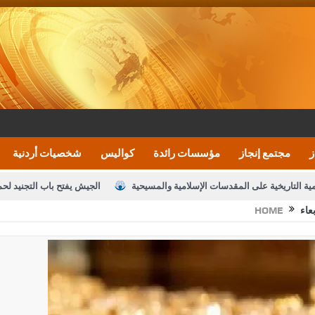
ز
مجتمع إنجاز
مؤسسات رائدة
كواليس
شخصيات أردنية
مية التاريخية على المقدسات الإسلامية والمسيحية
الجيش يفتح باب التجنيد لح
عاء
HOME
النواب يقر مشروع تعديل قانون الملكية العقارية
الأمن يتلف 16 مليون حبة كبتاجون و1480 كغم مواد مخدرة
نصة خدمة العلم
القاضي يلتقي رؤساء تحرير الصحف اليومية ويؤكد حرص مجلس ا
رك ومزيدا من التوفيق
الملك يتلقى اتصالا هاتفيا من العاهل البحريني
ا
عارف بيك 