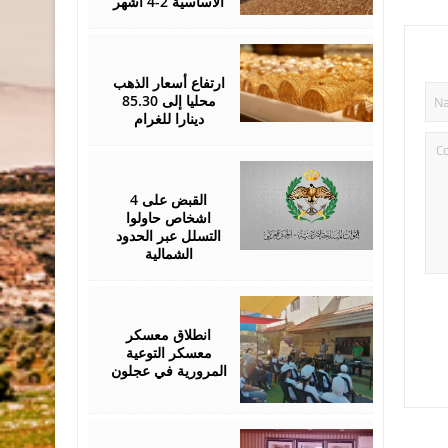
الأساسية 2-4 أشهر
August
05,
2026
ارتفاع أسعار الذهب
محليا إلى 85.30
دينارا للغرام
August
05,
2026
القبض على 4
اشخاص حاولوا
التسلل عبر الحدود
الشمالية
August
04,
2026
انطلاق معسكر
معسكر التوعية
المرورية في عجلون
August
04,