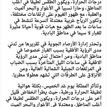
درجات الحرارة، ويكون الطقس لطيفا في أغلب
المناطق، وحارا نسبيا في الأغوار والبحر الميت
والعقبة، مع ظهور الغيوم على ارتفاعات مختلفة،
وتكون الرياح غربية معتدلة السرعة تنشط في
ساعات ما بعد الظهر مع هبات قوية أحيانا مثيرة
للغبار لا سيما في مناطق البادية.
وتحذر إدارة الأرصاد الجوية في تقريرها من تدني
مدى الرؤية الأفقية بسبب الغبار خصوصا في
مناطق البادية، ومن احتمال تدني مدى الرؤية
الافقية في ساعات الليل المتأخرة بسبب الضباب
في المرتفعات الجبلية الشمالية العالية، ومن
الانزلاق على الطرقات التي تشهد هطولا مطريا.
وتتأثر المملكة يوم غد الخميس، بكتلة هوائية
لطيفة الحرارة ورطبة، حيث يطرأ انخفاض قليل
آخر على درجات الحرارة، ويكون الطقس لطيفا في
أغلب المناطق، ومعتدلا في الأغوار والبحر الميت