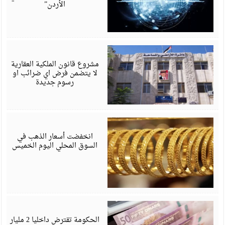
الأردن”
ي
6
مشروع قانون الملكية العقارية
لا يتضمن فرض اي ضرائب او
رسوم جديدة
ي
6
انخفضت أسعار الذهب في
السوق المحلي اليوم الخميس
ي
6
الحكومة تقترض داخليا 2 مليار