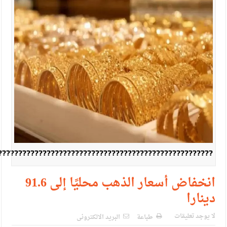
الإسلامية والمسيحية
الأمن يتلف 16 مليون حبة كبتاجون و1480 كغم مواد مخدرة
النواب يقر مشروع تعديل قانون الملكية العقارية
القاضي يلتقي رؤساء تحرير الصحف اليومية ويؤكد حرص مجلس
النواب على شراكة فاعلة مع الإعلام
دعوة المكلفين بخدمة العلم (الدفعة الثالثة) إلى مراجعة منصة خدمة
العلم
الملك يلتقي مجموعة من رفاق السلاح
?????????????????????????????????????????????????????
الملك يتلقى اتصالا هاتفيا من العاهل البحريني
القاضي محمود أحمد فريحات.. مبارك ومزيدا من التوفيق
انخفاض أسعار الذهب محليًا إلى 91.6
دينارا
لا يوجد تعليقات
طباعة
البريد الالكترونى