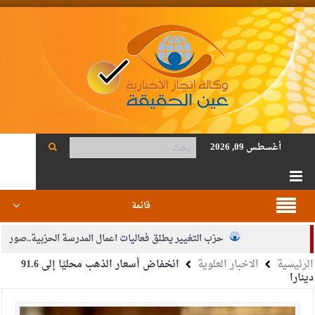
أغسطس 09, 2026
قائمة
حزب التغيير يطلق فعاليات اعمال المدرسة الحزبية..صور
الرئيسية
الاخبار العلوية
انخفاض أسعار الذهب محليًا إلى 91.6
الجيش يفتح باب التجنيد لحملة البكالوريوس في الحقوق والقانون
دينارا
بيان اجتماع عمّان:دعم الوصاية الهاشمية التاريخية على المقدسات