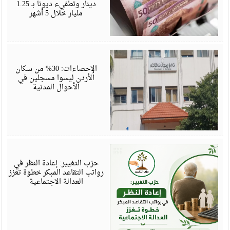
دينار وتطفيء ديونا بـ 1.25
مليار خلال 5 أشهر
ي
6
الإحصاءات: 30% من سكان
الأردن ليسوا مسجلين في
الأحوال المدنية
ي
6
حزب التغيير: إعادة النظر في
رواتب التقاعد المبكر خطوة تعزز
العدالة الاجتماعية