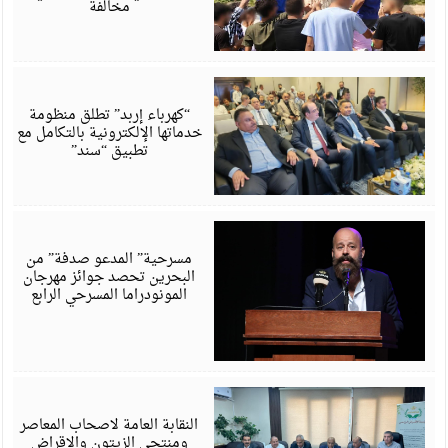
مخالفة
أ
6
“كهرباء إربد” تطلق منظومة
خدماتها الإلكترونية بالتكامل مع
تطبيق “سند”
أ
6
مسرحية” المدعو صدفة” من
البحرين تحصد جوائز مهرجان
المونودراما المسرحي الرابع
أ
6
النقابة العامة لاصحاب المعاصر
ومنتجي الزيتون والاقراض