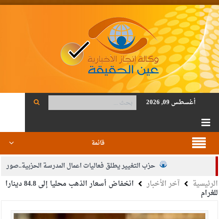
أغسطس 09, 2026
قائمة
حزب التغيير يطلق فعاليات اعمال المدرسة الحزبية..صور
الرئيسية
آخر الأخبار
انخفاض أسعار الذهب محليا إلى 84.8 دينارا
الجيش يفتح باب التجنيد لحملة البكالوريوس في الحقوق والقانون
للغرام
بيان اجتماع عمّان:دعم الوصاية الهاشمية التاريخية على المقدسات