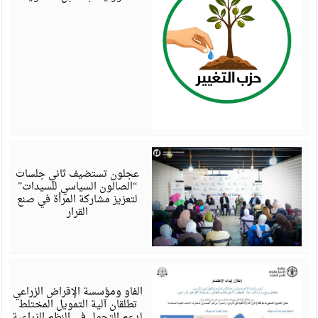
أ
6
عجلون تستضيف ثاني جلسات
“الصالون السياسي للسيدات”
لتعزيز مشاركة المرأة في صنع
القرار
أ
6
الفاو ومؤسسة الإقراض الزراعي
تطلقان آلية التمويل المختلط
لدعم التحول في النظم الزراعية