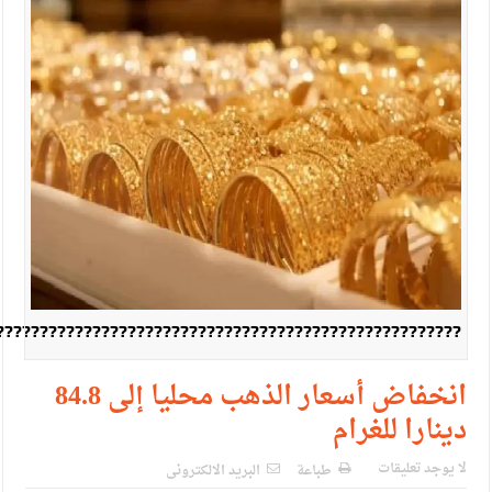
الإسلامية والمسيحية
الأمن يتلف 16 مليون حبة كبتاجون و1480 كغم مواد مخدرة
النواب يقر مشروع تعديل قانون الملكية العقارية
القاضي يلتقي رؤساء تحرير الصحف اليومية ويؤكد حرص مجلس
النواب على شراكة فاعلة مع الإعلام
دعوة المكلفين بخدمة العلم (الدفعة الثالثة) إلى مراجعة منصة خدمة
العلم
الملك يلتقي مجموعة من رفاق السلاح
?????????????????????????????????????????????????????
الملك يتلقى اتصالا هاتفيا من العاهل البحريني
القاضي محمود أحمد فريحات.. مبارك ومزيدا من التوفيق
انخفاض أسعار الذهب محليا إلى 84.8
دينارا للغرام
لا يوجد تعليقات
طباعة
البريد الالكترونى