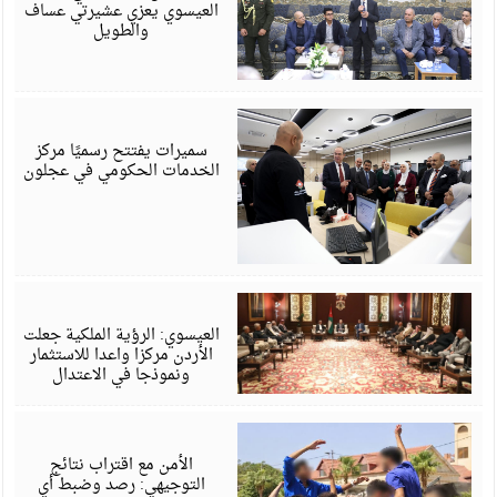
العيسوي يعزي عشيرتي عساف
والطويل
أ
6
سميرات يفتتح رسميًا مركز
الخدمات الحكومي في عجلون
أ
6
العيسوي: الرؤية الملكية جعلت
الأردن مركزا واعدا للاستثمار
ونموذجا في الاعتدال
أ
6
الأمن مع اقتراب نتائج
التوجيهي: رصد وضبط أي