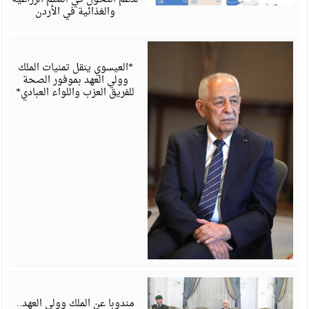
والغذائية في الأردن
أ
6
*العيسوي ينقل تمنيات الملك
وولي العهد بموفور الصحة
للفريق العزب واللواء العبادي*
أ
6
مندوبا عن الملك وولي العهد..