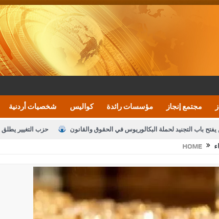
ز
مجتمع إنجاز
مؤسسات رائدة
كواليس
شخصيات أردنية
يفتح باب التجنيد لحملة البكالوريوس في الحقوق والقانون
حزب التغيير يطلق 
ء
HOME
بيان اجتماع عمّان:دعم الوصاية الهاشمية التاريخي
ف اليومية ويؤكد حرص مجلس النواب على شراكة فاعلة مع الإعلام
النواب يقر
الملك يلتقي مجموعة من رفاق السلاح
دعوة المكلفين بخدمة العلم (الدفعة 
القاضي محمود أحمد