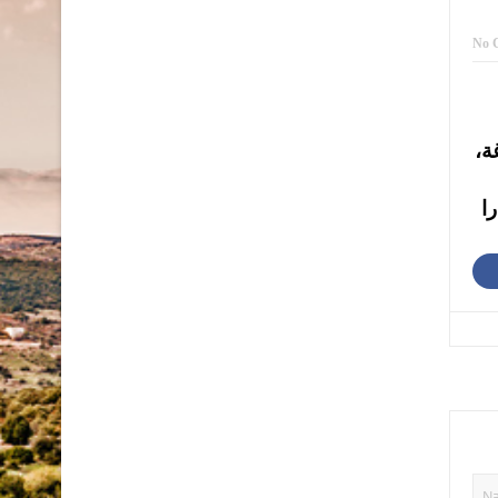
No 
الصاغة،
ات الصاغة عند 101.80 و 78.10 دينارا