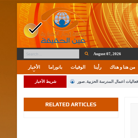
August 07, 2026
من هنا و هناك
رأينا
الوفيات
بانوراما
الأخبار
فعاليات اعمال المدرسة الحزبية..صور
شريط الأخبار
ة على المقدسات الإسلامية والمسيحية
RELATED ARTICLES
 مشروع تعديل قانون الملكية العقارية
الثالثة) إلى مراجعة منصة خدمة العلم
 فريحات.. مبارك ومزيدا من التوفيق