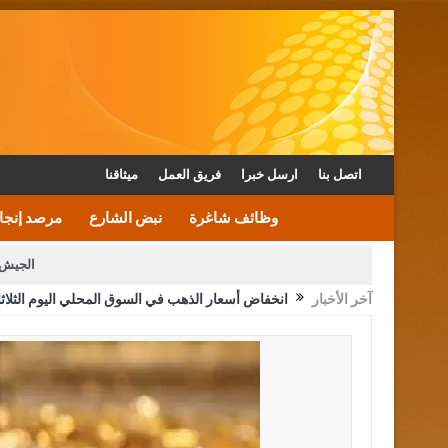
اتصل بنا
ارسل خبرا
فريق العمل
ميثاقنا
وظائف شاغرة
نبض الشارع
مرصد إنجا
الجيش 
آخر الأخبار
انخفاض أسعار الذهب في السوق المحلي اليوم الثلاثا
الأمن يتلف 16 مليون حبة كبتاجون و1480 كغم مواد مخدرة
القاضي يلتقي رؤساء تحرير الصح
الملك يتلقى اتصالا هاتفيا من العاهل البحريني