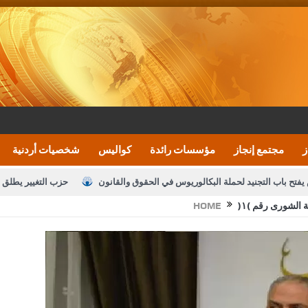
ز
مجتمع إنجاز
مؤسسات رائدة
كواليس
شخصيات أردنية
يفتح باب التجنيد لحملة البكالوريوس في الحقوق والقانون
حزب التغيير يطلق 
 الشورى رقم (١)
HOME
بيان اجتماع عمّان:دعم الوصاية الهاشمية التاريخي
ف اليومية ويؤكد حرص مجلس النواب على شراكة فاعلة مع الإعلام
النواب يقر
الملك يلتقي مجموعة من رفاق السلاح
دعوة المكلفين بخدمة العلم (الدفعة 
القاضي محمود أحمد