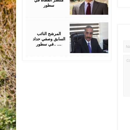
سطور
July
11,
2024
المرشح النائب
السابق وصفي حداد
..في سطور ….