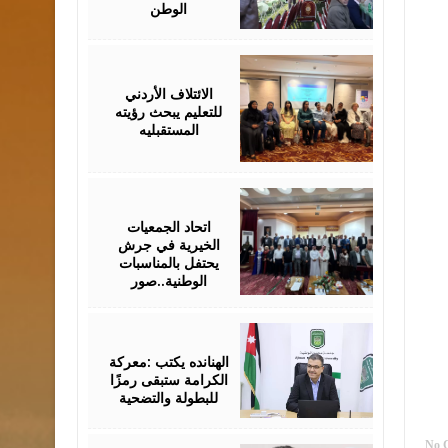
الوطن
October
04,
2025
الائتلاف الأردني
للتعليم يبحث رؤيته
المستقبليه
July
03,
2025
اتحاد الجمعيات
الخيرية في جرش
يحتفل بالمناسبات
الوطنية..صور
March
21,
2025
الهنانده يكتب :معركة
الكرامة ستبقى رمزًا
للبطولة والتضحية
No 