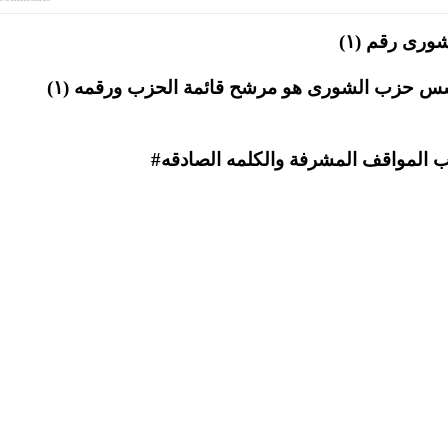
ورى رقم (١)
المرشح الدكتور فراس العبادي امين عام ومؤسس حزب الشورى هو مرشح قائمة الحزب ورقمه (١)