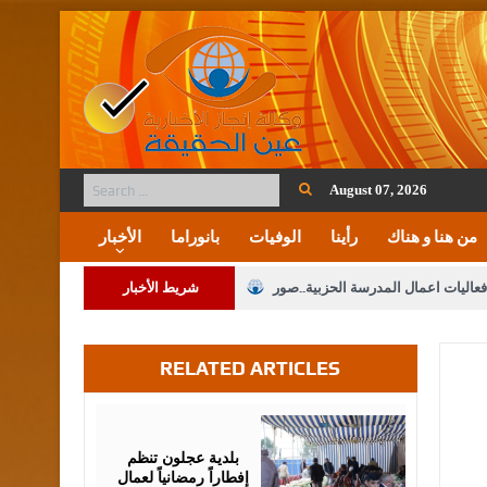
August 07, 2026
من هنا و هناك
رأينا
الوفيات
بانوراما
الأخبار
فعاليات اعمال المدرسة الحزبية..صور
شريط الأخبار
ة على المقدسات الإسلامية والمسيحية
RELATED ARTICLES
 مشروع تعديل قانون الملكية العقارية
الثالثة) إلى مراجعة منصة خدمة العلم
March
14,
2026
 فريحات.. مبارك ومزيدا من التوفيق
بلدية عجلون تنظم
إفطاراً رمضانياً لعمال