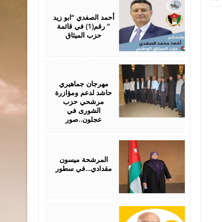
September
07,
2024
أحمد الصفدي “ابو زيد
” رقم(1) في قائمة
حزب الميثاق
September
05,
2024
مهرجان جماهيري
حاشد لدعم ومؤازرة
مرشحي حزب
الشورى في
عجلون..صور
August
08,
2024
المرشحة ميسون
مقدادي…في سطور
August
08,
2024