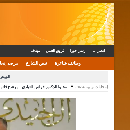
اتصل بنا
ارسل خبرا
فريق العمل
ميثاقنا
وظائف شاغرة
نبض الشارع
مرصد إنجا
الجيش 
إنتخابات نيابية 2024
انتخبوا الدكتور فراس العبادي ..مرشح قائمة
الأمن يتلف 16 مليون حبة كبتاجون و1480 كغم مواد مخدرة
القاضي يلتقي رؤساء تحرير الصح
الملك يتلقى اتصالا هاتفيا من العاهل البحريني