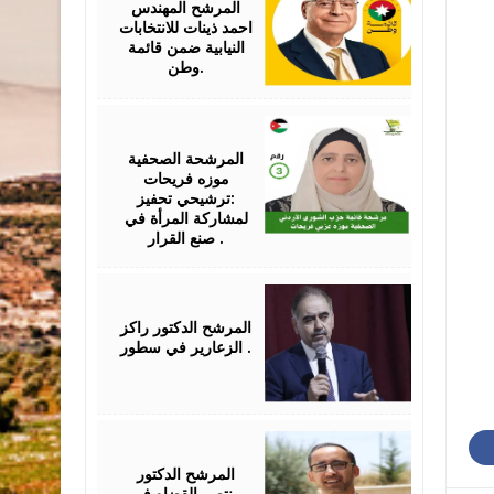
المرشح المهندس
احمد ذينات للانتخابات
النيابية ضمن قائمة
وطن.
July
30,
2024
المرشحة الصحفية
موزه فريحات
:ترشيحي تحفيز
لمشاركة المرأة في
صنع القرار .
July
27,
2024
المرشح الدكتور راكز
الزعارير في سطور .
July
14,
2024
المرشح الدكتور
منتصر القضاه في