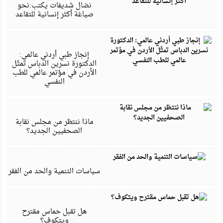
5
نضال شديفات يكتب:نحو
صياغة أكثر إنسانية للتقاعد
ي
5
إنجاز طبي أردني عالمي:
الدكتورة نسرين الدباس تمثّل
الأردن في مؤتمر عالمي للطب
النفسي
أ
5
ماذا ننتظر من مجلس نقابة
الصحفيين الجديد؟
أ
5
سياسات التنمية والحد من الفقر
م
5
هل تقبل حماس مقترح
ويتكوف؟