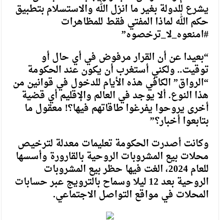
يشرع للدولة بغير ما انزل الله والاستسلام بتطبيق
حكم الله لماذا المفتي فقط للمظاهرات
#امنعوه_لا_ترخصوه”
“بعيدا عن أن القرار مرفوض في أي حال أو
توقيت.. ولكني أستغرب أن يكون عند الحكومة
“الرواق” الكافي هذه الأيام للدخول في قوانين من
هذا النوع. ألا يوجد في العالم والإقليم أي قضية
أخرى يروحوا يفرغوا طاقاتهم فيها؟! معقول ما
بتابعوا أخبار؟”
وكانت أصدرت الحكومة تعليمات معدلة لترخيص
محلات بيع المشروبات الروحية بالقارورة وأسسها
للعام 2024، الغت فيها حظر بيع المشروبات
الروحية بعد 12 ليلا وسماح بالترويج عبر حسابات
المحلات في مواقع التواصل الاجتماعي.