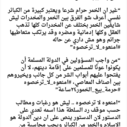
“غير ان الخمر حرام شرعا ويعتبر كبيرة من الكبائر
نفسي أعرف شو الفرق بين الخمر والمخدرات ليش
شايفين الخمر بختلف عن المخدرات كلها تذهب
العقل وكلها إدمانية ومضره وقد يرتكب متعاطيها
جرائم وهو مش داري عن حاله
#امنعوه_لا_ترخصوه”
“من واجب المسؤولين في الدولة المسلمة أن
يكونوا عونًا للمسلمين على إقامة دينهم، لا أن
يفتحوا عليهم أبواب الشر من كل جانب ويخيروهم
بين أصناف المعاصي، #امنعوه_لا_ترخصوه
#حرمة_بيع_الخمور٢٤ساعة”
“امنعوه لا ترخصوه .. ليش هو رغبات ومطالب
حسب موقف رد السلطة هذا اسمه تعدي على
الدستور لان الدستور ينص على ان دين الدولة هو
الاسلام والخمر من الكبائر ويجب محاسبة من