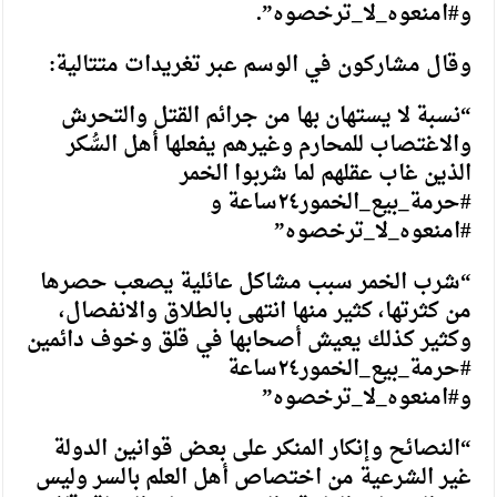
و#امنعوه_لا_ترخصوه”.
وقال مشاركون في الوسم عبر تغريدات متتالية:
“نسبة لا يستهان بها من جرائم القتل والتحرش
والاغتصاب للمحارم وغيرهم يفعلها أهل السُّكر
الذين غاب عقلهم لما شربوا الخمر
#حرمة_بيع_الخمور٢٤ساعة و
#امنعوه_لا_ترخصوه”
“شرب الخمر سبب مشاكل عائلية يصعب حصرها
من كثرتها، كثير منها انتهى بالطلاق والانفصال،
وكثير كذلك يعيش أصحابها في قلق وخوف دائمين
#حرمة_بيع_الخمور٢٤ساعة
و#امنعوه_لا_ترخصوه”
“النصائح وإنكار المنكر على بعض قوانين الدولة
غير الشرعية من اختصاص أهل العلم بالسر وليس