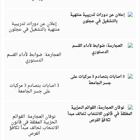
ي
5
إعلان عن دورات تدريبية
منتهية بالتشغيل في عجلون
أ
4
العجارمة: ضوابط لأداء القسم
الدستوري
م
4
3 اصابات بتصادم 3 مركبات
على جسر الجامعة
أ
4
نوفان العجارمة: القوائم
الحزبية المغلقة في قانون
الانتخاب تخالف مبدأ تكافؤ
الفرص