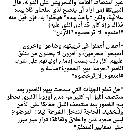
عبر المنصات العامة والتحريض على الدولة. قال
النبيﷺ (من أراد أن ينصح لذي سلطان فلا يبده
علانية، ولكن “يأخذ بيده” فيخلوا به، فإن قبل منه
فذاك وإلا كان قد أدى الذي عليه)
#امنعوه_لا_ترخصوه #الأردن”
“أطفال أُهملوا في تربيتهم وضاعوا وآخرون
أصبحوا مجرمين، وأخرون لا يجدون من ينفق
عليهم، كل ذلك بسبب إدمان اوليائهم على شرب
الخمر #حرمة_بيع_الخمور٢٤ساعة و
#امنعوه_لا_ترخصوه”
“هل تعلم الجهات التي سمحت ببيع الخمور بعد
منتصف الليل ان كثير من مدن اوروبا الكبرى تحظر
بيع الخمور بعد منتصف الليل حفاظا على الأمن
ولتخفيف الحاجة لتدخل الشرطة ليلا!! الموضوع
ليس مجرد دين واخلاق وثقافة! قرار غير مبرر
حتى بمعايير المنطق”