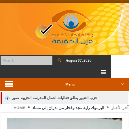
August 07, 2026
Menu
حزب التغيير يطلق فعاليات اعمال المدرسة الحزبية..صور
آخر الأخبار
اليرموك راية مجد وفخار من بدران إلى مساد
HOME
الجيش يفتح باب التجنيد لحملة البكالوريوس في الحقوق والقانون
بيان اجتماع عمّان:دعم الوصاية الهاشمية التاريخية على المقدسات