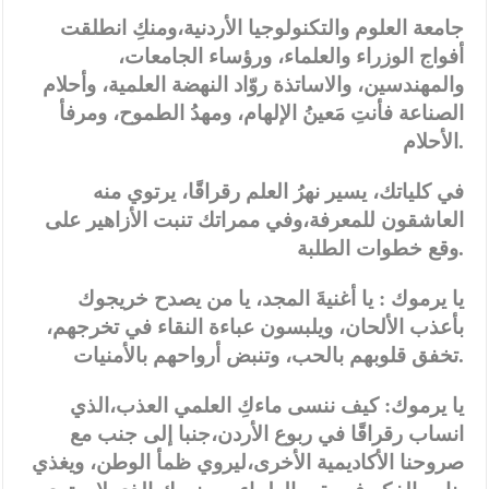
جامعة العلوم والتكنولوجيا الأردنية،ومنكِ انطلقت
أفواج الوزراء والعلماء، ورؤساء الجامعات،
والمهندسين، والاساتذة روّاد النهضة العلمية، وأحلام
الصناعة فأنتِ مَعينُ الإلهام، ومهدُ الطموح، ومرفأ
الأحلام.
في كلياتك، يسير نهرُ العلم رقراقًا، يرتوي منه
العاشقون للمعرفة،وفي ممراتك تنبت الأزاهير على
وقع خطوات الطلبة.
يا يرموك : يا أغنيةَ المجد، يا من يصدح خريجوك
بأعذب الألحان، ويلبسون عباءة النقاء في تخرجهم،
تخفق قلوبهم بالحب، وتنبض أرواحهم بالأمنيات.
يا يرموك: كيف ننسى ماءكِ العلمي العذب،الذي
انساب رقراقًا في ربوع الأردن،جنبا إلى جنب مع
صروحنا الأكاديمية الأخرى،ليروي ظمأ الوطن، ويغذي