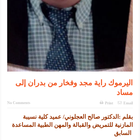
اليرموك راية مجد وفخار من بدران إلى
مساد
No Comments
Print
Email
بقلم :الدكتور صالح العجلوني/ عميد كلية نسيبة
المازنية للتمريض والقبالة والمهن الطبية المساعدة
السابق