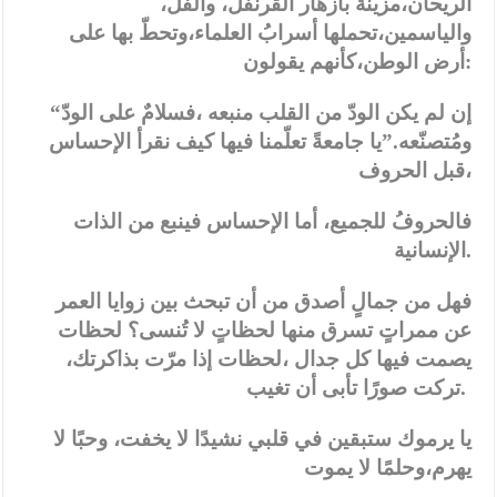
الريحان،مزينةً بأزهار القرنفل، والفل،
والياسمين،تحملها أسرابُ العلماء،وتحطّ بها على
أرض الوطن،كأنهم يقولون:
“إن لم يكن الودّ من القلب منبعه ،فسلامٌ على الودّ
ومُتصنّعه.”يا جامعةً تعلّمنا فيها كيف نقرأ الإحساس
قبل الحروف،
فالحروفُ للجميع، أما الإحساس فينبع من الذات
الإنسانية.
فهل من جمالٍ أصدق من أن تبحث بين زوايا العمر
عن ممراتٍ تسرق منها لحظاتٍ لا تُنسى؟ لحظات
يصمت فيها كل جدال ،لحظات إذا مرّت بذاكرتك،
تركت صورًا تأبى أن تغيب.
يا يرموك ستبقين في قلبي نشيدًا لا يخفت، وحبًا لا
يهرم،
وحلمًا لا يموت