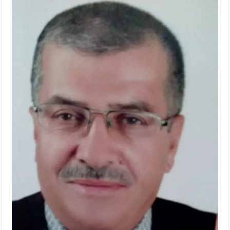
الإسلامية والمسيحية
الأمن يتلف 16 مليون حبة كبتاجون و1480 كغم مواد مخدرة
النواب يقر مشروع تعديل قانون الملكية العقارية
القاضي يلتقي رؤساء تحرير الصحف اليومية ويؤكد حرص مجلس النواب
على شراكة فاعلة مع الإعلام
دعوة المكلفين بخدمة العلم (الدفعة الثالثة) إلى مراجعة منصة خدمة
العلم
الملك يلتقي مجموعة من رفاق السلاح
الملك يتلقى اتصالا هاتفيا من العاهل البحريني
القاضي محمود أحمد فريحات.. مبارك ومزيدا من التوفيق