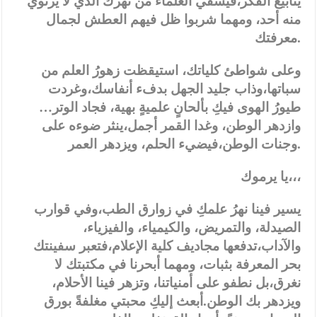
ينابيع الفكر،فيسقي العلماء من نهرك الذي لا يرتوي
منه أحد، ومهما شربوا ظل فيهم العطش لجمال
معرفتك.
وعلى شواطئ كلياتك، استيقظت زهورُ العلم من
سباتها،وذاب جليد الجهل بدفء أنفاسك،وغردت
طيورُ الهوى فيكِ بألحانٍ علميةٍ بهية، فجاد الوتر…
وازدهر الوطن، وغدا القمر أجمل،ينثر ضوءه على
وجنات الوطن،فيضيء الحلم، ويزدهر العمر.
يا يرموك،،،
يسير فينا نهرُ علمكِ في زوارق الطب،وفي قوارب
الصيدلة، والتمريض، والكيمياء، والفيزياء،
والآداب،تدفعها مجاديف كلية الإعلام،فتعبر سفينتك
بحر المعرفة بثبات، ومهما أبحرنا في مكتبتك لا
نغرق،بل نطفو على أمنياتنا، وتزهر فينا الأحلام،
ويزدهر بك الوطن.أبعث إليكِ محبتي مغلفةً بورق