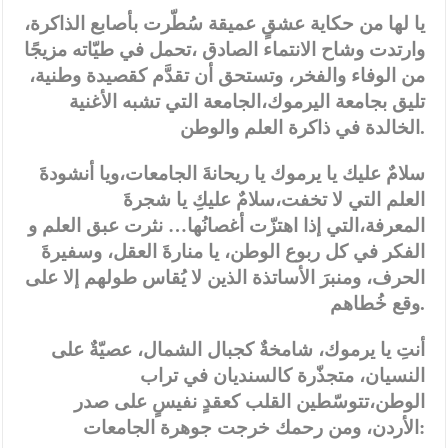
يا لها من حكاية عشقٍ عميقة سُطّرت بأصابع الذاكرة،
وارتدت وشاح الانتماء الصادق ،تحمل في طيّاته مزيجًا
من الوفاء والفخر، وتستحق أن تقدَّم كقصيدة وطنية،
تليق بجامعة اليرموك،الجامعة التي تشبه الأغنية
الخالدة في ذاكرة العلم والوطن.
سلامٌ عليك يا يرموك يا ريحانةَ الجامعات،ويا أنشودةَ
العلم التي لا تخفت،سلامٌ عليكِ يا شجرةَ
المعرفة،التي إذا اهتزّت أغصانُها… نثرت عبق العلم و
الفكر في كل ربوع الوطن، يا منارةَ العقل، وسفيرةَ
الحرف، ومنبرَ الأساتذة الذين لا يُقاس طولهم إلا على
وقع خُطاهم.
أنتِ يا يرموك، شامخةٌ كجبال الشمال، عصيّةٌ على
النسيان، متجذّرة كالسنديان في تراب
الوطن،تتوسّطين القلب كعقدٍ نفيسٍ على صدر
الأردن، ومن رحمك خرجت جوهرة الجامعات: