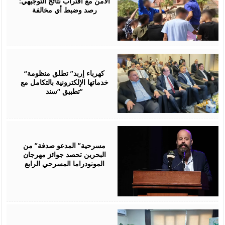
الأمن مع اقتراب نتائج التوجيهي:
رصد وضبط أي مخالفة
August
06,
2026
“كهرباء إربد” تطلق منظومة
خدماتها الإلكترونية بالتكامل مع
تطبيق “سند”
August
06,
2026
مسرحية” المدعو صدفة” من
البحرين تحصد جوائز مهرجان
المونودراما المسرحي الرابع
August
05,
2026