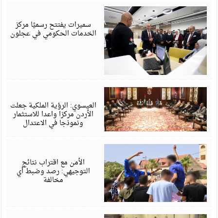
أ
6
سميرات يفتتح رسميًا مركز
الخدمات الحكومي في عجلون
أ
6
العيسوي: الرؤية الملكية جعلت
الأردن مركزا واعدا للاستثمار
ونموذجا في الاعتدال
أ
6
الأمن مع اقتراب نتائج
التوجيهي: رصد وضبط أي
مخالفة
أ