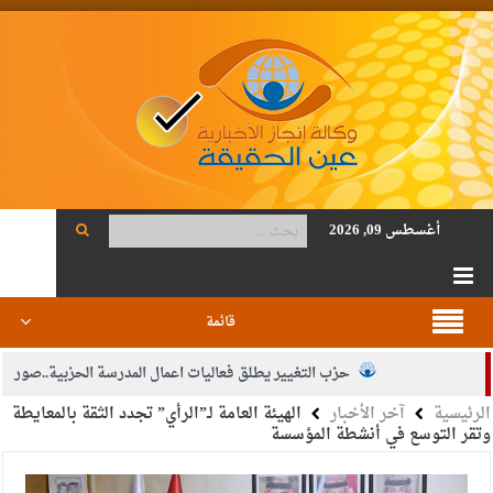
أغسطس 09, 2026
قائمة
حزب التغيير يطلق فعاليات اعمال المدرسة الحزبية..صور
الرئيسية
آخر الأخبار
الهيئة العامة لـ”الرأي” تجدد الثقة بالمعايطة
الجيش يفتح باب التجنيد لحملة البكالوريوس في الحقوق والقانون
وتقر التوسع في أنشطة المؤسسة
بيان اجتماع عمّان:دعم الوصاية الهاشمية التاريخية على المقدسات