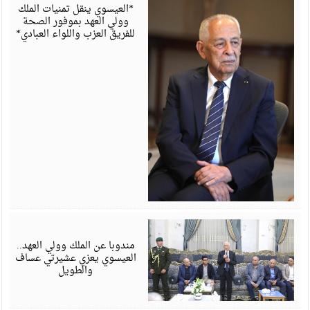
6
*العيسوي ينقل تمنيات الملك
وولي العهد بموفور الصحة
للفريق العزب واللواء العبادي*
أ
6
مندوبا عن الملك وولي العهد..
العيسوي يعزي عشيرتي عساف
والطويل