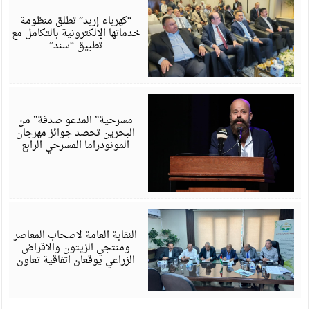
6
“كهرباء إربد” تطلق منظومة
خدماتها الإلكترونية بالتكامل مع
تطبيق “سند”
أ
6
مسرحية” المدعو صدفة” من
البحرين تحصد جوائز مهرجان
المونودراما المسرحي الرابع
أ
6
النقابة العامة لاصحاب المعاصر
ومنتجي الزيتون والاقراض
الزراعي يوقعان اتفاقية تعاون