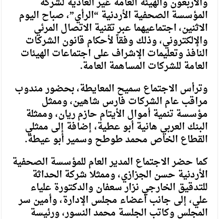
والأربعون والهيئة العامة غير العادية لشركة
المؤسسة الصحفية الأردنية “الرأي”، صباح اليوم
الاثنين، اجتماعيهما عبر تقنية الاتصال المرئي
والإلكتروني، وذلك وفقاً لأحكام قانون الشركات
النافذ وتعليمات الإشراف على اجتماعات الهيئات
العامة للشركات المساهمة العامة.
وترأس الاجتماع سميح المعايطة، بحضور مندوب
مراقب عام الشركات فارس شاهين، وممثل
مؤسسة تنمية أموال الأيتام حازم ريان، وممثلة
البنك العربي هانية أبو عطية، إضافة إلى ممثلي
القطاع الخاص محمد طوطح وسمير أبو عيطة.
كما حضر الاجتماع المدير العام للمؤسسة الصحفية
الأردنية حسن الجزازي، وممثلا شركة الحداثة
للتدقيق الخارجي نزار سعفان والدكتورة علياء
علي، إلى جانب أعضاء مجلس الإدارة، وأمين سر
المجلس وكاتب الجلسة محمد النسور، ورئيسة