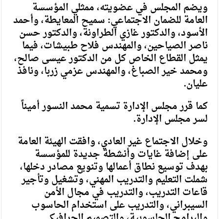
ويضم المجلس في عضويته، ممثلي المؤسسة
العامة للضمان الاجتماعي: سميح المعايطة، وأحمد
الأسود، والدكتور غازي الطراونة، والدكتور حسن
ناصر الصياحين، والمهندس فلاح طبيشات، فيما
يمثل القطاع الخاص كل من الدكتور عيسى صالح،
ومحمد خير الصباغ، والمهندس عزمي زربا، ونافذ
عليان.
كما قرر مجلس الإدارة تسمية محمد النسور أميناً
لسر مجلس الإدارة.
وخلال الاجتماع غير العادي، وافقت الهيئة العامة
على إضافة غايات وأنشطة جديدة للمؤسسة
بهدف توسيع نطاق أعمالها وتنويع مصادر دخلها،
شملت التعليم والتدريب المهني، وتشغيل وتأجير
قاعات التدريب، والتدريب في مجال الأمن
السيبراني، والتدريب على استخدام الحاسوب
والبرامج الحاسوبية، والتصميم الجرافيكي.