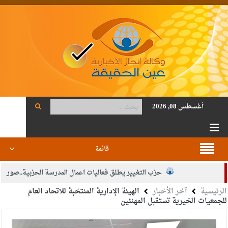
أغسطس 08, 2026
قائمة
حزب التغيير يطلق فعاليات اعمال المدرسة الحزبية..صور
الرئيسية
آخر الأخبار
الهيئة الإدارية المنتخبة للاتحاد العام
الجيش يفتح باب التجنيد لحملة البكالوريوس في الحقوق والقانون
للجمعيات الخيرية تستقبل المهنئين
بيان اجتماع عمّان:دعم الوصاية الهاشمية التاريخية على المقدسات