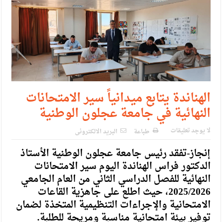
الهناندة يتابع ميدانياً سير الامتحانات
النهائية في جامعة عجلون الوطنية
لا يوجد تعليقات
طباعة
البريد الالكترونى
إنجاز-تفقد رئيس جامعة عجلون الوطنية الأستاذ
الدكتور فراس الهناندة اليوم سير الامتحانات
النهائية للفصل الدراسي الثاني من العام الجامعي
2025/2026، حيث اطلع على جاهزية القاعات
الامتحانية والإجراءات التنظيمية المتخذة لضمان
توفير بيئة امتحانية مناسبة ومريحة للطلبة.