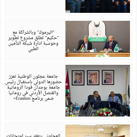
ي
6
“اليرموك” وبالشراكة مع
“حكيم” تطلق مشروع تطوير
وحوسبة ادارة شبكة التأمين
الطبي
ي
6
جامعة عجلون الوطنية تعزز
حضورها الدولي باستقبال رئيس
جامعة بوجدان فودا الرومانية
والقنصل الأردني في رومانيا
ضمن برنامج Erasmus+
ي
6
العجلوني يتفقد سير امتحانات