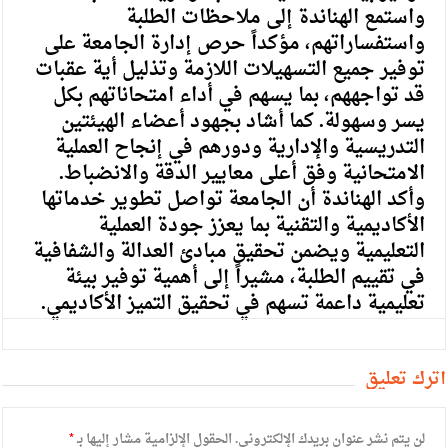
واستمع الهناندة إلى ملاحظات الطلبة
واستفساراتهم، مؤكداً حرص إدارة الجامعة على
توفير جميع التسهيلات اللازمة وتذليل أية عقبات
قد تواجههم، بما يسهم في أداء امتحاناتهم بكل
يسر وسهولة. كما أشاد بجهود أعضاء الهيئتين
التدريسية والإدارية ودورهم في إنجاح العملية
الامتحانية وفق أعلى معايير الدقة والانضباط.
وأكد الهناندة أن الجامعة تواصل تطوير خدماتها
الأكاديمية والتقنية بما يعزز جودة العملية
التعليمية ويضمن تحقيق مبادئ العدالة والشفافية
في تقييم الطلبة، مشيراً إلى أهمية توفير بيئة
تعليمية داعمة تسهم في تحقيق التميز الأكاديمي.
أترك تعليق
لن يتم نشر عنوان بريدك الإلكتروني.
الحقول الإلزامية مشار إليها بـ
*