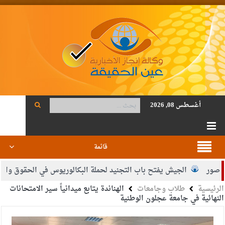
أغسطس 08, 2026
قائمة
الجيش يفتح باب التجنيد لحملة البكالوريوس في الحقوق والقانون
الرئيسية
طلاب وجامعات
الهناندة يتابع ميدانياً سير الامتحانات
ضي محمود أحمد فريحات.. مبارك ومزيدا من التوفيق
النهائية في جامعة عجلون الوطنية