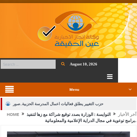
August 10, 2026
Menu
حزب التغيير يطلق فعاليات اعمال المدرسة الحزبية..صور
آخر الأخبار
النوايسة : الوزارة بصدد توقيع شراكة مع زها لتنفيذ
HOME
الجيش يفتح باب التجنيد لحملة البكالوريوس في الحقوق والقانون
برامج توعوية في مجال الدراية الإعلامية والمعلوماتية.
بيان اجتماع عمّان:دعم الوصاية الهاشمية التاريخية على المقدسات