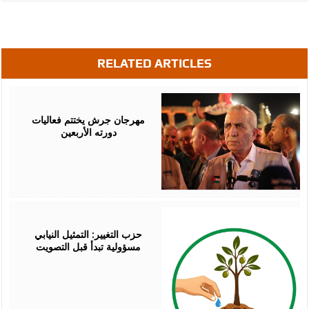
RELATED ARTICLES
August
07,
2026
مهرجان جرش يختتم فعاليات
دورته الأربعين
August
07,
2026
حزب التغيير: التمثيل النيابي
مسؤولية تبدأ قبل التصويت