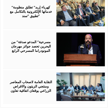
06,
2026
“كهرباء إربد” تطلق منظومة
خدماتها الإلكترونية بالتكامل مع
تطبيق “سند”
August
06,
2026
مسرحية” المدعو صدفة” من
البحرين تحصد جوائز مهرجان
المونودراما المسرحي الرابع
August
05,
2026
النقابة العامة لاصحاب المعاصر
ومنتجي الزيتون والاقراض
الزراعي يوقعان اتفاقية تعاون