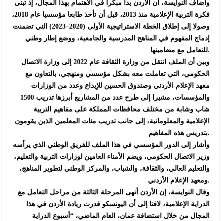
وأضاف النوايسة، أن الأردن بدأ مبكرا في الاهتمام بهذا المجال، إذ تبنى
فكرة التربية الإعلامية منذ 2013، قبل أن تأخذ طابعا مؤسسيا عام 2018،
وصولا إلى إطلاق الخطة الاستراتيجية الأولى (2020–2023) التي تضمنت
إدماج المفهوم في المناهج المدرسية والجامعية، ووضع إطار وطني
للتعامل مع مضامينها.
وبين أن الملف انتقل من وزارة الثقافة عام 2022 إلى وزارة الاتصال
الحكومي، التي تعاملت معه بشكل مؤسسي ومنهجي، بالتعاون مع
معهد الإعلام الأردني وصندوق الحسين للإبداع وعدد من الوزارات
والمؤسسات، مشيرا إلى طرح عدد من المشاريع أبرزها تدريب 1500
شاب وشابة من مختلف محافظات المملكة على مفاهيم التربية
الإعلامية والمعلوماتية، إلى جانب تدريب مئات المعلمين الذين يقومون
بتدريس هذه المفاهيم.
وأشار إلى الدور المؤسسي في هذا الملف للفريق الوطني الذي يرأسه
وزير الاتصال الحكومي، ويضم الأمناء العامين لوزارات التربية والتعليم،
والتعليم العالي، والثقافة، والشباب، والمركز الوطني لتطوير المناهج،
ومعهد الإعلام الأردني.
وقال النوايسة، إن الأردن أنهى المرحلة الثالثة من مراحل التعامل مع
الدراية الإعلامية، لافتا إلى أن اليونسكو قدرت ريادة الأردن في هذا
المجال من خلال استضافة عمان، العام الماضي، “أسبوع الدراية