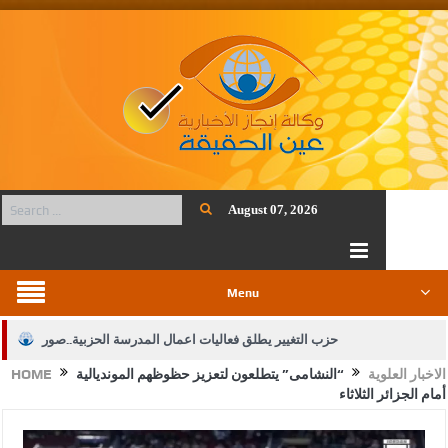
August 07, 2026
Menu
حزب التغيير يطلق فعاليات اعمال المدرسة الحزبية..صور
الاخبار العلوية
“النشامى” يتطلعون لتعزيز حظوظهم المونديالية
HOME
الجيش يفتح باب التجنيد لحملة البكالوريوس في الحقوق والقانون
أمام الجزائر الثلاثاء
بيان اجتماع عمّان:دعم الوصاية الهاشمية التاريخية على المقدسات