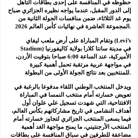
حظوظه في المنافسة على إحدى بطاقات التأهل
إلى الدور المقبل، عندما يواجه نظيره الجزائري صباح
يوم غد الثلاثاء، ضمن منافسات الجولة الثانية من
المجموعة العاشرة في نهائيات كأس العالم 2026.
وتقام المباراة على أرض ملعب ليفاي (Levi’s
Stadium) في مدينة سانتا كلارا بولاية كاليفورنيا
الأميركية، عند الساعة 6:00 صباحا بتوقيت الأردن،
في مواجهة عربية مرتقبة تحمل أهمية كبيرة
للمنتخبين بعد نتائج الجولة الأولى من البطولة.
ويدخل المنتخب الوطني اللقاء مدفوعا بالرغبة في
تعويض خسارته أمام منتخب النمسا في المباراة
الافتتاحية، التي شهدت تسجيل علي علوان أول
أهداف النشامى في تاريخ مشاركاتهم بكأس العالم،
فيما يسعى المنتخب الجزائري لتجاوز خسارته أمام
المنتخب الأرجنتيني، ما يمنح مواجهة الغد أهمية
مضاعفة للطرفين في سباق المنافسة على بطاقات