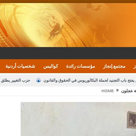
ز
مجتمع إنجاز
مؤسسات رائدة
كواليس
شخصيات أردنية
يفتح باب التجنيد لحملة البكالوريوس في الحقوق والقانون
حزب التغيير يطلق 
ية عجلون
HOME
بيان اجتماع عمّان:دعم الوصاية الهاشمية التاريخي
ف اليومية ويؤكد حرص مجلس النواب على شراكة فاعلة مع الإعلام
النواب يقر
الملك يلتقي مجموعة من رفاق السلاح
دعوة المكلفين بخدمة العلم (الدفعة 
القاضي محمود أحمد