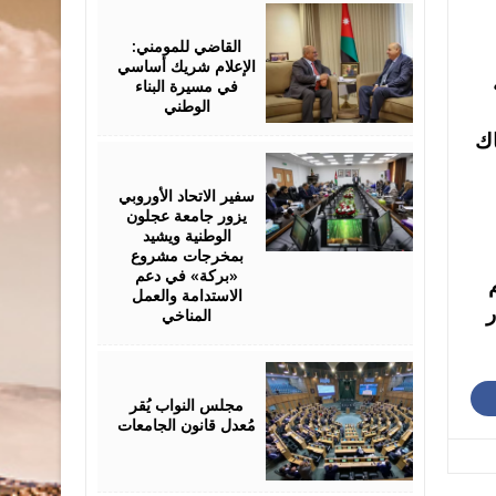
July
21,
2026
القاضي للمومني:
الإعلام شريك أساسي
في مسيرة البناء
الوطني
اك
July
21,
2026
سفير الاتحاد الأوروبي
يزور جامعة عجلون
الوطنية ويشيد
بمخرجات مشروع
«بركة» في دعم
الاستدامة والعمل
ر
المناخي
July
19,
2026
مجلس النواب يُقر
مُعدل قانون الجامعات