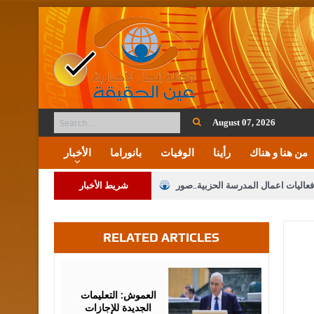
August 07, 2026
من هنا و هناك
رأينا
الوفيات
بانوراما
الأخبار
فعاليات اعمال المدرسة الحزبية..صور
شريط الأخبار
ة على المقدسات الإسلامية والمسيحية
RELATED ARTICLES
 مشروع تعديل قانون الملكية العقارية
الثالثة) إلى مراجعة منصة خدمة العلم
August
02,
2026
 فريحات.. مبارك ومزيدا من التوفيق
العموش: التعليمات
الجديدة للإجازات