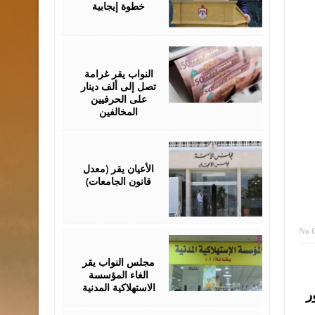
خطوة إيجابية
July
26,
2026
النواب يقر غرامة
تصل إلى ألف دينار
على الحرفيين
المخالفين
July
23,
2026
الأعيان يقر (معدل
قانون الجامعات)
No 
July
21,
2026
مجلس النواب يقر
الغاء المؤسسة
الاستهلاكية المدنية
ر