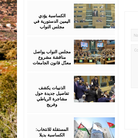
July
19,
2026
الكساسبة يؤدي
اليمين الدستورية في
مجلس النواب
July
19,
2026
مجلس النواب يواصل
مناقشة مشروع
معدّل قانون الجامعات
July
18,
2026
الذنيبات يكشف
تفاصيل جديدة حول
مشاجرة الرياطي
وفريج
July
16,
2026
المستقلة للانتخاب:
الكساسبة بديلا