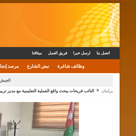
اتصل بنا
ارسل خبرا
فريق العمل
ميثاقنا
وظائف شاغرة
نبض الشارع
مرصد إنجا
الجيش 
برلمان
النائب فريحات يبحث واقع العملية التعليمية مع مدير ترب
الأمن يتلف 16 مليون حبة كبتاجون و1480 كغم مواد مخدرة
القاضي يلتقي رؤساء تحرير الصح
الملك يتلقى اتصالا هاتفيا من العاهل البحريني