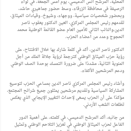
المحلية، المرشح أنس الدميسي، يوم أمس الجمعة، في لواء
الرصيفة في محافظة الزرقاء، وسط حضور جماهيري حاشد،
وبحضور شخصيات سياسية، ووجهاء، وشيوخ، وقيادات الميثاق،
تقدمهم رئيس المجلس المركزي، العين الدكتور يعقوب ناصر
الدين،والنائب الثاني للأمين العام عضو القائمة الوطنية محمد
الحجوج وعدد من اعضاء الحزب.
الدكتور ناصر الدين، أكد في كلمة شارك بها خلال الافتتاح، على
رؤية حزب الميثاق الوطني كترجمة لرؤية جلالة الملك من أجل
المئوية الثانية، مشددًا على ضرورة التمسك بوحدة الصف الوطني
ودعم المرشحين الأكفاء.
وأشاد رئيس المجلس المركزي ناصر الدين بمساعي الحزب لتوسيع
المشاركة السياسية وتقديم مرشحين يمثلون جميع شرائح المجتمع،
مؤكدًا على أن الحزب يسعى لإحداث التغيير الإيجابي الذي يعكس
تطلعات الشعب الأردني.
من جانبه، أكد المرشح الدميسي، في كلمته، على أهمية الدور
الفاعل لحزب الميثاق الوطني في تعزيز التلاحم الوطني وتمثيل