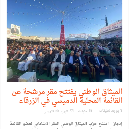
حزب التغيير يطلق فعاليات اعمال المدرسة الحزبية..صور
مدير مهرجان جرش.. نهج ميداني يؤمن بلغة الحوار والشراكة
الميثاق الوطني يفتتح مقر مرشحة عن
القائمة المحلية الدميسي في الزرقاء
لا يوجد تعليقات
طباعة
البريد الالكترونى
إنجاز – افتتح حزب الميثاق الوطني المقر الانتخابي لعضو القائمة