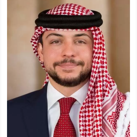
الأمن يتلف 16 مليون حبة كبتاجون و1480 كغم مواد مخدرة
النواب يقر مشروع تعديل قانون الملكية العقارية
القاضي يلتقي رؤساء تحرير الصحف اليومية ويؤكد حرص مجلس النواب
على شراكة فاعلة مع الإعلام
دعوة المكلفين بخدمة العلم (الدفعة الثالثة) إلى مراجعة منصة خدمة
العلم
الملك يلتقي مجموعة من رفاق السلاح
الملك يتلقى اتصالا هاتفيا من العاهل البحريني
القاضي محمود أحمد فريحات.. مبارك ومزيدا من التوفيق
عارف بيك فريحات.. مبارك وبكم تزهو المناصب