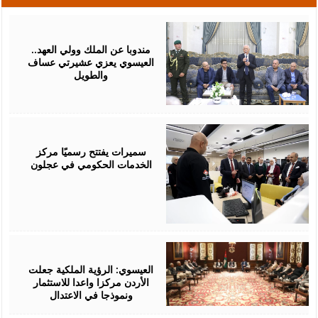
August
06,
2026
مندوبا عن الملك وولي العهد..
العيسوي يعزي عشيرتي عساف
والطويل
August
06,
2026
سميرات يفتتح رسميًا مركز
الخدمات الحكومي في عجلون
August
06,
2026
العيسوي: الرؤية الملكية جعلت
الأردن مركزا واعدا للاستثمار
ونموذجا في الاعتدال