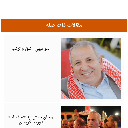
مقالات ذات صلة
أ
6
التوجيهي : قلق و ترقب
أ
6
مهرجان جرش يختتم فعاليات
دورته الأربعين