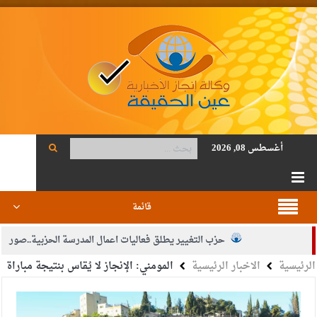
أغسطس 08, 2026
قائمة
حزب التغيير يطلق فعاليات اعمال المدرسة الحزبية..صور
الرئيسية
الاخبار الرئيسية
المومني: الإنجاز لا يُقاس بنتيجة مباراة
الجيش يفتح باب التجنيد لحملة البكالوريوس في الحقوق والقانون
بيان اجتماع عمّان:دعم الوصاية الهاشمية التاريخية على المقدسات