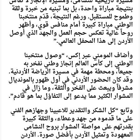
مسيرة تاريخية للنشامى، ومسيرة الإنجاز لا تُقاس
بنتيجة مباراة واحدة، بل بما تبنيه من خبرة وثقة
وطموح للمستقبل. ورغم النتيجة، قدّم منتخبنا
الوطني مباراة كبيرة أمام منافس قوي، وأظهر
روحاً عالية تعكس حجم العمل والجهد الذي أوصل
الأردن إلى هذا المحفل العالمي.”
وأضاف المومني عبر إكس، “وصول منتخبنا
الوطني إلى كأس العالم إنجاز وطني نفخر به
جميعاً، ومحطة مهمة في مسيرة الرياضة الأردنية.
وقد كان الحضور الأردني في أول ظهور بالمونديال
مشرفاً ويبعث على الفخر والثقة، وما زال في
المشوار الكثير مما يدعو إلى التفاؤل بما هو قادم”.
وتابع “كل الشكر والتقدير للاعبينا وجهازهم الفني
على ما قدموه من جهد وعطاء، والثقة كبيرة
بقدرتهم على مواصلة المشوار بروح النشامى
المعهودة وتمثيل الأردن بأفضل صورة. الأردن