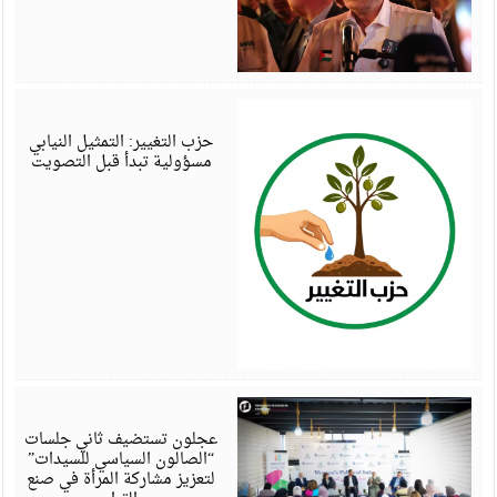
أ
6
حزب التغيير: التمثيل النيابي
مسؤولية تبدأ قبل التصويت
أ
6
عجلون تستضيف ثاني جلسات
“الصالون السياسي للسيدات”
لتعزيز مشاركة المرأة في صنع