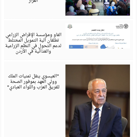
القرار
أ
6
الفاو ومؤسسة الإقراض الزراعي
تطلقان آلية التمويل المختلط
لدعم التحول في النظم الزراعية
والغذائية في الأردن
أ
6
*العيسوي ينقل تمنيات الملك
وولي العهد بموفور الصحة
للفريق العزب واللواء العبادي*