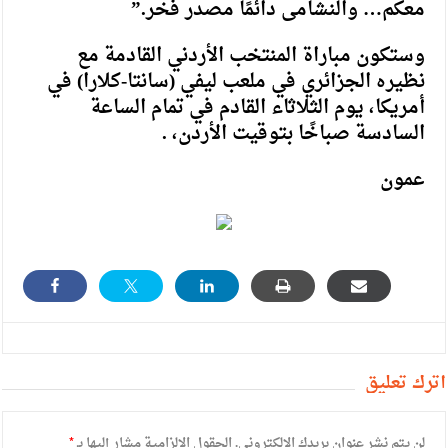
معكم… والنشامى دائمًا مصدر فخر.”
وستكون مباراة المنتخب الأردني القادمة مع
نظيره الجزائري في ملعب ليفي (سانتا-كلارا) في
أمريكا، يوم الثلاثاء القادم في تمام الساعة
السادسة صباخًا بتوقيت الأردن، .
عمون
أترك تعليق
لن يتم نشر عنوان بريدك الإلكتروني.
الحقول الإلزامية مشار إليها بـ
*