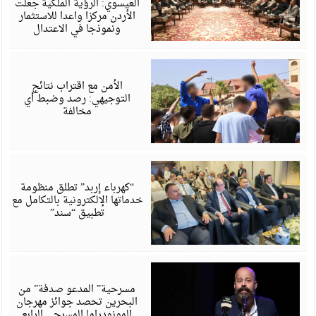
العيسوي: الرؤية الملكية جعلت
الأردن مركزا واعدا للاستثمار
ونموذجا في الاعتدال
أ
6
الأمن مع اقتراب نتائج
التوجيهي: رصد وضبط أي
مخالفة
أ
6
“كهرباء إربد” تطلق منظومة
خدماتها الإلكترونية بالتكامل مع
تطبيق “سند”
أ
6
مسرحية” المدعو صدفة” من
البحرين تحصد جوائز مهرجان
المونودراما المسرحي الرابع