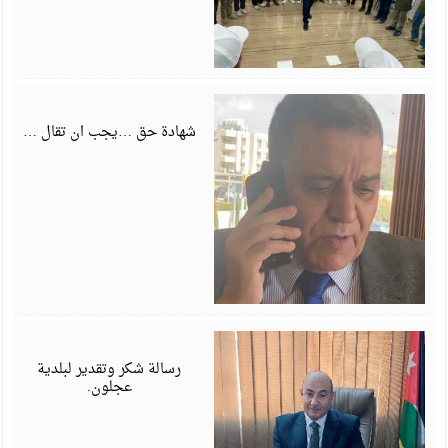
ي
6
شهادة حق …يجب ان تقال …
ي
6
رسالة شكر وتقدير لبلدية
عجلون.