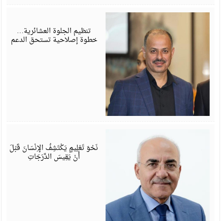
ي
6
تنظيم الجلوة العشائرية…
خطوة إصلاحية تستحق الدعم
ي
6
نَحْوَ تَعْلِيمٍ يَكْتَشِفُ الإِنْسَانَ قَبْلَ
أَنْ يَقِيسَ الدَّرَجَاتِ