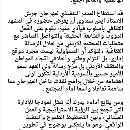
الهاشمية والعالم اجمع.
قد استطاع المدير التنفيذي لمهرجان جرش
الاستاذ ايمن سماوي أن يفرض حضوره في المشهد
الثقافي بأسلوب قیادي ممیز، يقوم على العمل
الدؤوب والمتابعة الحثيثة والتواصل المباشر مع
متطلبات المجتمع الاردني من خلال الرسالة
الثقافية ، لتؤكد أن المسؤولية ليست مجرد موقع
إداري، بل التزام وطني وأخلاقي اتجاه المواطن
والمثقف الأردني بل مزج رسالة ولي العهد سمو
الأمير حسين بالسردية الأردنية لتكون اولى
اهتمامه من خلال برامج نفذت داخل المهرجان مما
ساهمة تفاعلا واسعا امام المجتمع .
ومن يتابع أداءه يدرك أنه تمثل نموذجا للإدارة
التي تجمع بين الرؤية الاستراتيجية والعمل
الميداني، وبين التخطيط الطموح والتنفيذ
الواقعي، وهو ما ينعکس بوضوح في تطویر