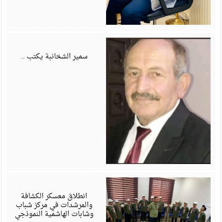
أ
6
سمير الشخانبة يكتب ..
أ
6
انطلاق معسكر الكشافة
والمرشدات في مركز شباب
وشابات الهاشمية النموذجي