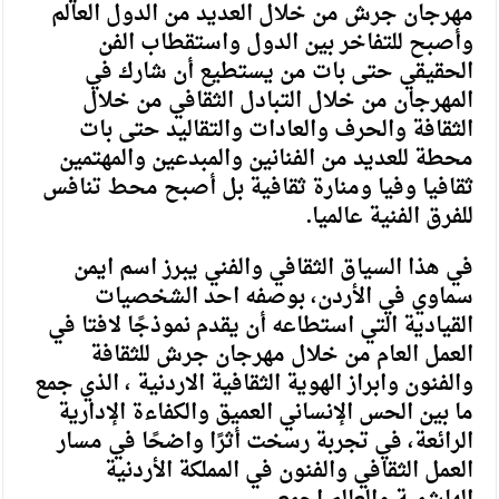
مهرجان جرش من خلال العديد من الدول العالم
وأصبح للتفاخر بين الدول واستقطاب الفن
الحقيقي حتى بات من يستطيع أن شارك في
المهرجان من خلال التبادل الثقافي من خلال
الثقافة والحرف والعادات والتقاليد حتى بات
محطة للعديد من الفنانين والمبدعين والمهتمين
ثقافيا وفيا ومنارة ثقافية بل أصبح محط تنافس
للفرق الفنية عالميا.
في هذا السياق الثقافي والفني يبرز اسم ايمن
سماوي في الأردن، بوصفه احد الشخصيات
القيادية التي استطاعه أن يقدم نموذجًا لافتا في
العمل العام من خلال مهرجان جرش للثقافة
والفنون وابراز الهوية الثقافية الاردنية ، الذي جمع
ما بين الحس الإنساني العميق والكفاءة الإدارية
الرائعة، في تجربة رسخت أثرًا واضحًا في مسار
العمل الثقافي والفنون في المملكة الأردنية