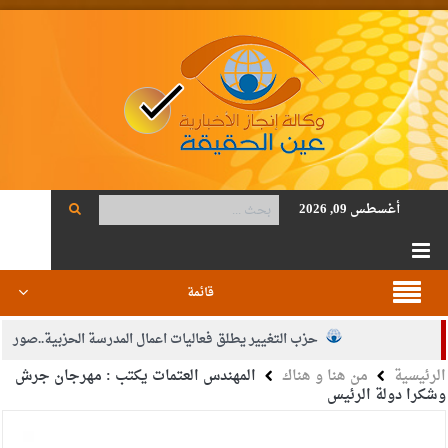
أغسطس 09, 2026
قائمة
حزب التغيير يطلق فعاليات اعمال المدرسة الحزبية..صور
الرئيسية
من هنا و هناك
المهندس العتمات يكتب : مهرجان جرش
الجيش يفتح باب التجنيد لحملة البكالوريوس في الحقوق والقانون
وشكرا دولة الرئيس
بيان اجتماع عمّان:دعم الوصاية الهاشمية التاريخية على المقدسات