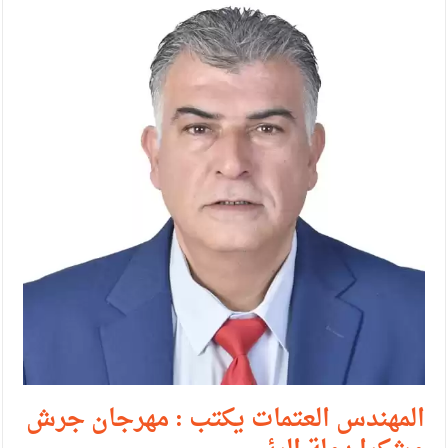
الإسلامية والمسيحية
الأمن يتلف 16 مليون حبة كبتاجون و1480 كغم مواد مخدرة
النواب يقر مشروع تعديل قانون الملكية العقارية
القاضي يلتقي رؤساء تحرير الصحف اليومية ويؤكد حرص مجلس
النواب على شراكة فاعلة مع الإعلام
دعوة المكلفين بخدمة العلم (الدفعة الثالثة) إلى مراجعة منصة خدمة
العلم
الملك يلتقي مجموعة من رفاق السلاح
الملك يتلقى اتصالا هاتفيا من العاهل البحريني
القاضي محمود أحمد فريحات.. مبارك ومزيدا من التوفيق
المهندس العتمات يكتب : مهرجان جرش