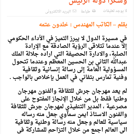
وشكرا دولة الرئيس
لا يوجد تعليقات
طباعة
البريد الالكترونى
بقلم – الكاتب المهندس : خلدون عتمه
في مسيرة الدول لا یبرز التميز في الأداء الحكومي
إلا عندما تتلاقى الرؤية الصادقة مع الإرادة
الصلبة، والادارة الحصيفة التي اراده جلالة الملك
عبدالله الثاني بن الحسين المعظم وعندما تتحول
المسؤولية العامة إلى رسالة إنسانية وثقافية
وفنية تمارس بتفاني في العمل بإخلاص بالواجب .
لم يعد مهرجان جرش للثقافة والفنون مهرجان
وطنيا فقط بل من خلال الإنجاز المفتوح على
مصرعية ، المدير التنفيذي لمهرجان جرش للثقافة
والفنون الاستاذ ايمن سماوي جعل منه رساله
سياسية للعالم وجعل منه رسالة وطنية وثقافية
الى العالم اجمع من خلال التزاحم للمشاركة في