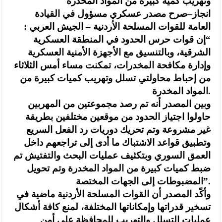
وتهريب كمية كبيرة من المواد المخدرة
انجاز–صرح مصدر عسكري مسؤول في القيادة
العامة للقوات المسلحة الأردنية – الجيش العربي :
“إن قوات حرس الحدود في المنطقة العسكرية
الشرقية، وبالتنسيق مع الأجهزة الأمنية العسكرية
وإدارة مكافحة المخدرات، تمكنت مساء أمس الثلاثاء
من إحباط محاولتي تسلل وتهريب كميات كبيرة من
المواد المخدرة.
وبين المصدر أنه تم رصد مجموعتين من المهربين
حاولوا اجتياز الحدود من موقعين مختلفين بطريقة
غير مشروعة وتم تحريك دوريات رد الفعل السريع
وتطبيق قواعد الاشتباك ما أدى إلى تراجعهم داخل
العمق السوري وبتكثيف عمليات البحث والتفتيش تم
ضبط كميات كبيرة من المواد المخدرة وتم تحويل
المضبوطات إلى الجهات المختصة”.
وأكّد المصدر أن القوات المسلحة الأردنية ماضية في
تسخير قدراتها وإمكاناتها المختلفة، لمنع كافة أشكال
عمليات التسلل والتهريب للمحافظة على أمن