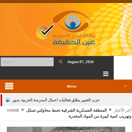
August 07, 2026
Menu
حزب التغيير يطلق فعاليات اعمال المدرسة الحزبية..صور
آخر الأخبار
المنطقة العسكرية الشرقية تحبط محاولتي تسلل
HOME
الجيش يفتح باب التجنيد لحملة البكالوريوس في الحقوق والقانون
وتهريب كمية كبيرة من المواد المخدرة
بيان اجتماع عمّان:دعم الوصاية الهاشمية التاريخية على المقدسات