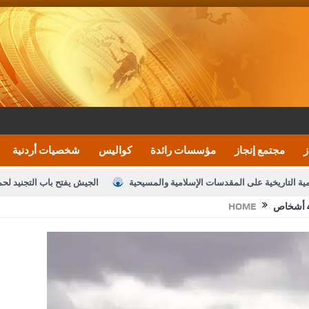
ز
مجتمع إنجاز
مؤسسات رائدة
كواليس
شخصيات أردنية
مية التاريخية على المقدسات الإسلامية والمسيحية
الجيش يفتح باب التجنيد لح
HOME
النواب يقر مشروع تعديل قانون الملكية العقارية
الأمن يتلف 16 مليون حبة كبتاجون و1480 كغم مواد مخدرة
نصة خدمة العلم
القاضي يلتقي رؤساء تحرير الصحف اليومية ويؤكد حرص مجلس ا
رك ومزيدا من التوفيق
الملك يتلقى اتصالا هاتفيا من العاهل البحريني
ا
عارف بيك 