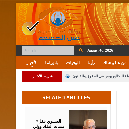
August 06, 2026
من هنا و هناك
رأينا
الوفيات
بانوراما
الأخبار
ملة البكالوريوس في الحقوق والقانون
شريط الأخبار
RELATED ARTICLES
لنواب على شراكة فاعلة مع الإعلام
لملك يلتقي مجموعة من رفاق السلاح
August
06,
2026
فريحات.. مبارك وبكم تزهو المناصب
*العيسوي ينقل
تمنيات الملك وولي