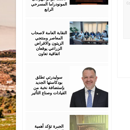
المونودراما المسرحي
الرابع
August
05,
2026
النقابة العامة لاصحاب
المعاصر ومنتجي
الزيتون والاقراض
الزراعي يوقعان
اتفاقية تعاون
August
05,
2026
سوليدرتي تطلق
بودكاستها الجديد
بإستضافة نخبة من
القيادات وصناع التأثير
August
05,
2026
الجبرة تؤكد أهمية