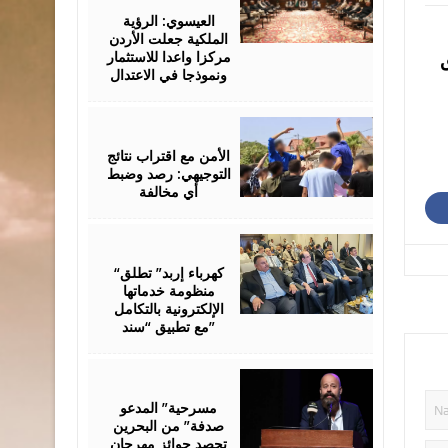
06,
2026
العيسوي: الرؤية
الملكية جعلت الأردن
مركزا واعدا للاستثمار
ق
ونموذجا في الاعتدال
August
06,
2026
الأمن مع اقتراب نتائج
التوجيهي: رصد وضبط
أي مخالفة
August
06,
2026
“كهرباء إربد” تطلق
منظومة خدماتها
الإلكترونية بالتكامل
مع تطبيق “سند”
August
06,
2026
مسرحية” المدعو
صدفة” من البحرين
تحصد جوائز مهرجان