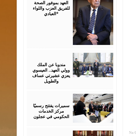
العهد بموفور الصحة
للفريق العزب واللواء
العبادي*
August
06,
2026
مندوبا عن الملك
وولي العهد.. العيسوي
يعزي عشيرتي عساف
والطويل
August
06,
2026
سميرات يفتتح رسميًا
مركز الخدمات
الحكومي في عجلون
August
No 