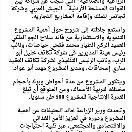
الزراعية والصناعية” التي نتجت عن شراكة بين
القوات المسلحة الأردنية – الجيش العربي وشركة
تجانس لتملك وإقامة المشاريع التجارية.
واستمع جلالته إلى شروح حول أهمية المشروع
التنموية والاستثمارية من قائد سلاح الجو الملكي
العميد الركن الطيار محمد فتحي حياصات، ونائب
رئيس هيئة المديرين في شركة تكاتف خليل أبو
الرب، ونائب الرئيس التنفيذي لشركة تكاتف العقيد
ساري إسحاقات، ومدير المشروع مهند أبو عواد.
ويتكون المشروع من عدة أحواض وبرك بأحجام
مختلفة لتربية الأسماك، ومن المتوقع أن تبلغ
القدرة الإنتاجية للمشروع 500 طن سنويا.
وتحدث وزير الزراعة خالد الحنيفات عن أهمية
المشروع ودوره في تعزيز الأمن الغذائي
والاقتصادي والمجتمعي، عبر تلبية احتياجات