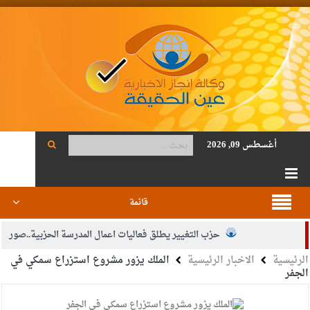
أغسطس 09, 2026
قائمة
حزب التغيير يطلق فعاليات اعمال المدرسة الحزبية..صور
الرئيسية
الاخبار الرئيسية
الملك يزور مشروع استزراع سمكي في
الجيش يفتح باب التجنيد لحملة البكالوريوس في الحقوق والقانون
الجفر
بيان اجتماع عمّان:دعم الوصاية الهاشمية التاريخية على المقدسات