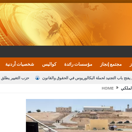
ز
مجتمع إنجاز
مؤسسات رائدة
كواليس
شخصيات أردنية
يفتح باب التجنيد لحملة البكالوريوس في الحقوق والقانون
حزب التغيير يطلق 
الملكي
HOME
بيان اجتماع عمّان:دعم الوصاية الهاشمية التاريخي
ف اليومية ويؤكد حرص مجلس النواب على شراكة فاعلة مع الإعلام
النواب يقر
الملك يلتقي مجموعة من رفاق السلاح
دعوة المكلفين بخدمة العلم (الدفعة 
القاضي محمود أحمد