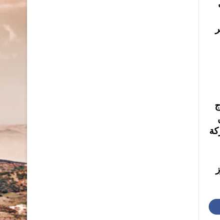
ر
ج
كة
ز