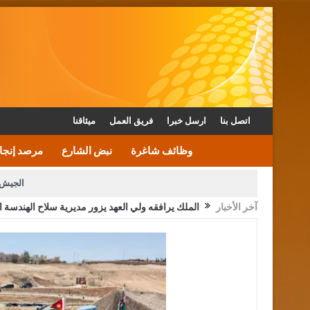
اتصل بنا
ارسل خبرا
فريق العمل
ميثاقنا
وظائف شاغرة
نبض الشارع
مرصد إنجا
الجيش 
آخر الأخبار
الملك يرافقه ولي العهد يزور مديرية سلاح الهندسة 
الأمن يتلف 16 مليون حبة كبتاجون و1480 كغم مواد مخدرة
القاضي يلتقي رؤساء تحرير الصح
الملك يتلقى اتصالا هاتفيا من العاهل البحريني