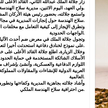
زار جلالة الملك عبدالله الثاني، القائد الأعلى
ولي العهد، اليوم الاثنين، مديرية سلاح الهندسة الملكي.
واستمع جلالته، بحضور رئيس هيئة الأركان المش
سلاح الهندسة حول إنجازات المديرية في مجالات الإسناد الهندسي العام ومعالجة الذخائر العمياء.
وتطرق الإيجاز إلى كيفية التعامل مع مخلفات 
الواجهات الحدودية.
وتجول جلالة الملك في معرض ضم أحدث الآليات
على نموذج لخنادق دفاعية استحدثت أخيرا لتعزيز القدرات الدفاعية لوحدات حرس الحدود.
وخلال الزيارة، اطلع جلالة القائد الأعلى على 
الأسلاك الشائكة المستخدمة في حماية الحدود،
اللوازم الدفاعية والعسكرية، وأنشئ بإشراف 
العربية الدولية للإنشاءات والمقاولات المملو
العالمية.
وأشاد جلالته بجاهزية المديرية وكفاءتها وتطورها
من احترافية سلاح الهندسة الملكي.