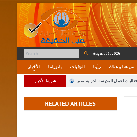
August 06, 2026
من هنا و هناك
رأينا
الوفيات
بانوراما
الأخبار
فعاليات اعمال المدرسة الحزبية..صور
شريط الأخبار
ة على المقدسات الإسلامية والمسيحية
RELATED ARTICLES
 مشروع تعديل قانون الملكية العقارية
الثالثة) إلى مراجعة منصة خدمة العلم
 فريحات.. مبارك ومزيدا من التوفيق