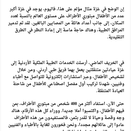
إن الوضع في غزة مثال مؤلم على هذا، فاليوم، يوجد في غزة أكبر
عدد من الأطفال مبتوري الأطراف على مستوى العالم بالنسبة لعدد
السكان، إلى جانب أعداد هائلة من المصابين البالغين. لقد تم تدمير
المرافق الطبية، وهناك حاجة ماسة إلى إعادة النظر في الطرق
التقليدية.
في الخريف الماضي، أرسلت الخدمات الطبية الملكية الأردنية إلى
غزة عيادتين متنقلتين يعمل بهما فريق طبي أردني. ومن خلال
تشخيص الأطفال، وعبر استشارات إلكترونية للتواصل مع أطباء
وفنيين، شهدنا تركيب أول مفصل اصطناعي للأطفال من شاحنة
العيادة المتنقلة.
حتى الآن، استفاد أكثر من 400 شخص من مبتوري الأطراف، بمن
فيهم الأطفال، واكتسبوا أملا جديدا. ووراء كل هذه الأرقام، هناك
وجه وقصة وحياة لا تقدر بثمن، فالمستفيدون من هذه الأطراف
عادوا إلى عائلاتهم مجددا، ونحن فخورون للغاية بالأطباء والفنيين