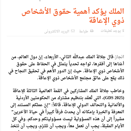
الإسلامية والمسيحية
الملك يؤكد أهمية حقوق الأشخاص
الأمن يتلف 16 مليون حبة كبتاجون و1480 كغم مواد مخدرة
ذوي الإعاقة
النواب يقر مشروع تعديل قانون الملكية العقارية
لا يوجد تعليقات
طباعة
البريد الالكترونى
القاضي يلتقي رؤساء تحرير الصحف اليومية ويؤكد حرص مجلس
النواب على شراكة فاعلة مع الإعلام
انجاز-
قال جلالة الملك عبدالله الثاني، الأربعاء، إنّ دول العالم، من
دعوة المكلفين بخدمة العلم (الدفعة الثالثة) إلى مراجعة منصة خدمة
أغناها إلى أفقرها، تواجه تحدياً يتمثل في الحفاظ على حقوق
العلم
الأشخاص ذوي الإعاقة. حيث إنّ الدور الأهم في تحقيق النجاح في
ذلك يقع على عاتق مجتمع الأشخاص ذوي الإعاقة.
الملك يلتقي مجموعة من رفاق السلاح
الملك يتلقى اتصالا هاتفيا من العاهل البحريني
وخاطب جلالة الملك المشاركين في القمة العالمية الثالثة للإعاقة
(GDS 2025)، التي تُعقد بتنظيم مشترك من الحكومتين الأردنية
القاضي محمود أحمد فريحات.. مبارك ومزيدا من التوفيق
والألمانية والتحالف الدولي للإعاقة، قائلاً: “إنّ عملكم المستند إلى
المعرفة والخبرة بإمكانه أن يحدث فرقاً كبيراً في حياة الآخرين”
مشيراً إلى أن هذه المسؤولية ليست مسؤوليتكم وحدكم. وفي كل
الأيام المقبلة، يجب أن نعمل معاً، ويجب أن نلتزم، ويجب أن نتخذ