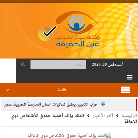
أغسطس 08, 2026
قائمة
حزب التغيير يطلق فعاليات اعمال المدرسة الحزبية..صور
الرئيسية
آخر الأخبار
الملك يؤكد أهمية حقوق الأشخاص ذوي
الجيش يفتح باب التجنيد لحملة البكالوريوس في الحقوق والقانون
الإعاقة
بيان اجتماع عمّان:دعم الوصاية الهاشمية التاريخية على المقدسات