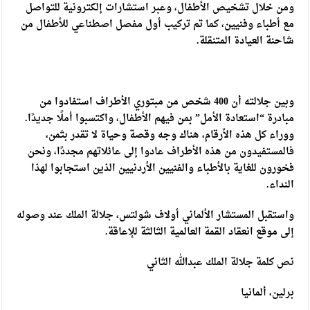
ومن خلال تشخيص الأطفال، وعبر استشارات إلكترونية للتواصل
مع أطباء وفنيين، كما تم تركيب أول مفصل اصطناعي للأطفال من
شاحنة العيادة المتنقلة.
وبين جلالته أن 400 شخص من مبتوري الأطراف استفادوا من
مبادرة “استعادة الأمل” بمن فيهم الأطفال، واكتسبوا أملًا جديدًا.
ووراء كل هذه الأرقام، هناك وجه وقصة وحياة لا تقدر بثمن،
فالمستفيدون من هذه الأطراف عادوا إلى عائلاتهم مجددًا، ونحن
فخورون للغاية بالأطباء والفنيين الأردنيين الذين استجابوا لهذا
النداء.
واستقبل المستشار الألماني أولاف شولتس، جلالة الملك عند وصوله
إلى موقع انعقاد القمة العالمية الثالثة للإعاقة.
نص كلمة جلالة الملك عبدالله الثاني
برلين، ألمانيا