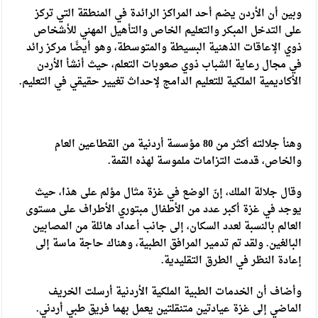
وبين أن الأردن يضم أحد المراكز الرائدة في المنطقة التي تركز
على التدخل المبكر والتعليم الخاص والتأهيل المهني للأشخاص
ذوي الإعاقات الذهنية البسيطة والمتوسطة، وهو أيضًا مركز رائد
في مجال رعاية الشباب ذوي صعوبات التعلم، حيث أنشأ الأردن
الأكاديمية الملكية للتعليم الدامج لإحداث تغيير حقيقي في التعليم.
وهنأ جلالته أكثر من 80 مؤسسة أردنية من القطاعين العام
والخاص، قدمت التزامات ملموسة لهذه القمة.
وقال جلالة الملك، إنّ الوضع في غزة مثال مؤلم على هذا، حيث
يوجد في غزة أكبر عدد من الأطفال مبتوري الأطراف على مستوى
العالم بالنسبة لعدد السكان، إلى جانب أعداد هائلة من المصابين
البالغين. ولقد تم تدمير المرافق الطبية، وهناك حاجة ماسة إلى
إعادة النظر في الطرق التقليدية.
وأضاف أن الخدمات الطبية الملكية الأردنية أرسلت الخريف
الماضي إلى غزة عيادتين متنقلتين يعمل بهما فريق طبي أردني.