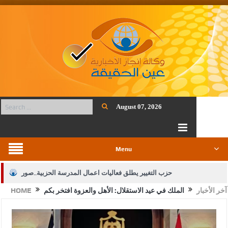
August 07, 2026
Menu
حزب التغيير يطلق فعاليات اعمال المدرسة الحزبية..صور
آخر الأخبار
الملك في عيد الاستقلال: الأهل والعزوة افتخر بكم
HOME
الجيش يفتح باب التجنيد لحملة البكالوريوس في الحقوق والقانون
بيان اجتماع عمّان:دعم الوصاية الهاشمية التاريخية على المقدسات