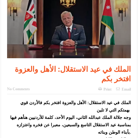
الإسلامية والمسيحية
الأمن يتلف 16 مليون حبة كبتاجون و1480 كغم مواد مخدرة
النواب يقر مشروع تعديل قانون الملكية العقارية
القاضي يلتقي رؤساء تحرير الصحف اليومية ويؤكد حرص مجلس النواب
على شراكة فاعلة مع الإعلام
دعوة المكلفين بخدمة العلم (الدفعة الثالثة) إلى مراجعة منصة خدمة
الملك في عيد الاستقلال: الأهل والعزوة
العلم
افتخر بكم
الملك يلتقي مجموعة من رفاق السلاح
No Comments
Print
Email
الملك يتلقى اتصالا هاتفيا من العاهل البحريني
الملك في عيد الاستقلال: الأهل والعزوة افتخر بكم فالأردن قوي
القاضي محمود أحمد فريحات.. مبارك ومزيدا من التوفيق
بهمتكم التي لا تلين
وجه جلالة الملك عبدالله الثاني، اليوم الأحد، كلمة للأردنيين هنأهم فيها
بمناسبة عيد الاستقلال التاسع والسبعين، معبرا عن فخره واعتزازه
بأبناء الوطن وبناته.