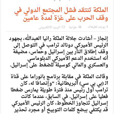
الإسلامية والمسيحية
الملكة تنتقد فشل المجتمع الدولي في
الأمن يتلف 16 مليون حبة كبتاجون و1480 كغم مواد مخدرة
وقف الحرب على غزة لمدة عامين
النواب يقر مشروع تعديل قانون الملكية العقارية
لا يوجد تعليقات
طباعة
البريد الالكترونى
القاضي يلتقي رؤساء تحرير الصحف اليومية ويؤكد حرص مجلس
إنجاز – أشادت جلالة الملكة رانيا العبدالله، بجهود
النواب على شراكة فاعلة مع الإعلام
الرئيس الأميركي دونالد ترامب في التوصل إلى
دعوة المكلفين بخدمة العلم (الدفعة الثالثة) إلى مراجعة منصة خدمة
وقف إطلاق النار بين إسرائيل وحماس، مضيفة
أنه استخدم الدعم الأميركي الدبلوماسي
العلم
والعسكري والمالي كوسيلة للضغط على إسرائيل.
الملك يلتقي مجموعة من رفاق السلاح
وقالت الملكة في مقابلة برنامج بانوراما على قناة
الملك يتلقى اتصالا هاتفيا من العاهل البحريني
الـ (بي بي سي) البريطانية: “وإنصافا له، كان
القاضي محمود أحمد فريحات.. مبارك ومزيدا من التوفيق
ترامب أول رئيس منذ فترة طويلة يمارس ضغطا
فعليا على إسرائيل. في السابق، عندما كانت
إسرائيل تتجاوز الخطوط، كان الرئيس الأميركي
قد يكتفي ببضع كلمات التوبيخ أو مجرد تحذير