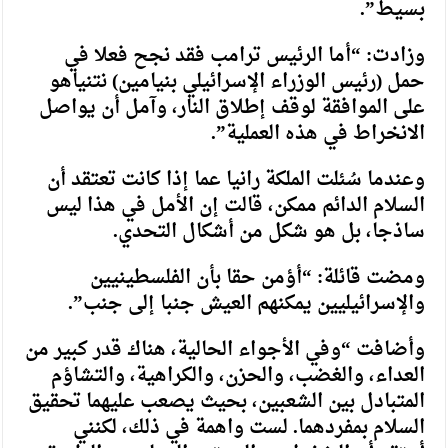
بسيط”.
وزادت: “أما الرئيس ترامب فقد نجح فعلا في
حمل (رئيس الوزراء الإسرائيلي بنيامين) نتنياهو
على الموافقة لوقف إطلاق النار، وآمل أن يواصل
الانخراط في هذه العملية”.
وعندما سُئلت الملكة رانيا عما إذا كانت تعتقد أن
السلام الدائم ممكن، قالت إن الأمل في هذا ليس
ساذجا، بل هو شكل من أشكال التحدي.
ومضت قائلة: “أؤمن حقا بأن الفلسطينيين
والإسرائيليين يمكنهم العيش جنبا إلى جنب”.
وأضافت “وفي الأجواء الحالية، هناك قدر كبير من
العداء، والغضب، والحزن، والكراهية، والتشاؤم
المتبادل بين الشعبين، بحيث يصعب عليهما تحقيق
السلام بمفردهما. لست واهمة في ذلك، لكنني