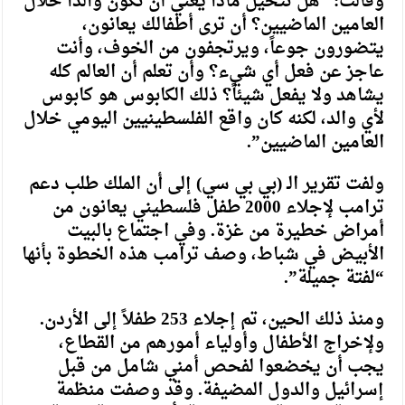
وقالت: “هل تتخيل ماذا يعني أن تكون والداً خلال
العامين الماضيين؟ أن ترى أطفالك يعانون،
يتضورون جوعاً، ويرتجفون من الخوف، وأنت
عاجز عن فعل أي شيء؟ وأن تعلم أن العالم كله
يشاهد ولا يفعل شيئاً؟ ذلك الكابوس هو كابوس
لأي والد، لكنه كان واقع الفلسطينيين اليومي خلال
العامين الماضيين”.
ولفت تقرير الـ (بي بي سي) إلى أن الملك طلب دعم
ترامب لإجلاء 2000 طفل فلسطيني يعانون من
أمراض خطيرة من غزة. وفي اجتماع بالبيت
الأبيض في شباط، وصف ترامب هذه الخطوة بأنها
“لفتة جميلة”.
ومنذ ذلك الحين، تم إجلاء 253 طفلاً إلى الأردن.
ولإخراج الأطفال وأولياء أمورهم من القطاع،
يجب أن يخضعوا لفحص أمني شامل من قبل
إسرائيل والدول المضيفة. وقد وصفت منظمة