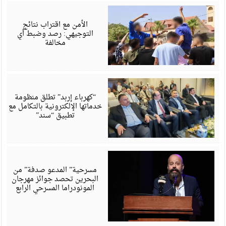
أ
6
الأمن مع اقتراب نتائج
التوجيهي: رصد وضبط أي
مخالفة
أ
6
“كهرباء إربد” تطلق منظومة
خدماتها الإلكترونية بالتكامل مع
تطبيق “سند”
أ
6
مسرحية” المدعو صدفة” من
البحرين تحصد جوائز مهرجان
المونودراما المسرحي الرابع