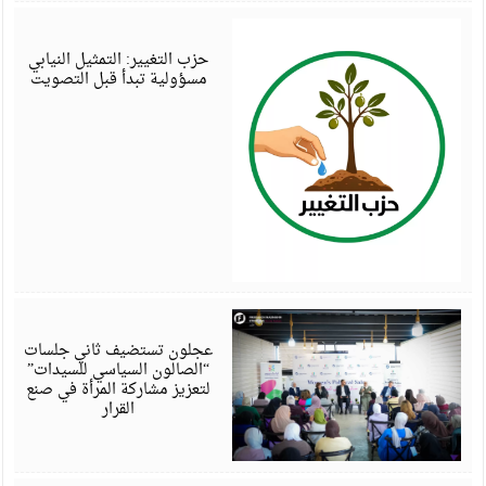
أ
6
حزب التغيير: التمثيل النيابي
مسؤولية تبدأ قبل التصويت
أ
6
عجلون تستضيف ثاني جلسات
“الصالون السياسي للسيدات”
لتعزيز مشاركة المرأة في صنع
القرار