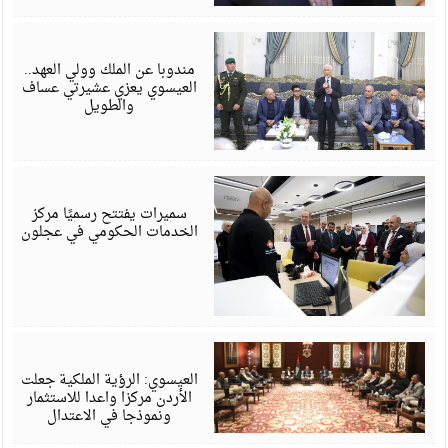
أ
6
مندوبا عن الملك وولي العهد..
العيسوي يعزي عشيرتي عساف
والطويل
أ
6
سميرات يفتتح رسميًا مركز
الخدمات الحكومي في عجلون
أ
6
العيسوي: الرؤية الملكية جعلت
الأردن مركزا واعدا للاستثمار
ونموذجا في الاعتدال