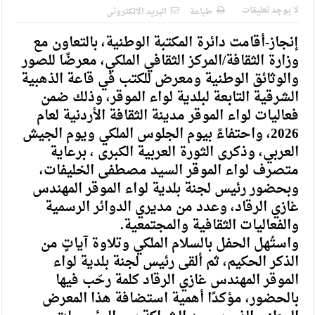
لا يوجد تعليقات
طباعة
البريد الالكترونى
إنجاز-أقامت دائرة المكتبة الوطنية، بالتعاون مع
وزارة الثقافة/المركز الثقافي الملكي، معرضًا للصور
والوثائق الوطنية ومعرض للكتب في قاعة الذهبية
الشرقية التابعة لبلدية لواء الموقر، وذلك ضمن
فعاليات لواء الموقر مدينة الثقافة الأردنية لعام
2026، واحتفاءً بيوم الجلوس الملكي ويوم الجيش
العربي، وذكرى الثورة العربية الكبرى ، برعاية
متصرف لواء الموقر السيد مصطفى الخليفات،
وبحضور رئيس لجنة بلدية لواء الموقر المهندس
غازي الرقاد، وعدد من مديري الدوائر الرسمية
والفعاليات الثقافية والمجتمعية.
واستُهل الحفل بالسلام الملكي وتلاوة آياتٍ من
الذكر الحكيم، ثم ألقى رئيس لجنة بلدية لواء
الموقر المهندس غازي الرقاد كلمة رحّب فيها
بالحضور، مؤكدًا أهمية استضافة هذا المعرض