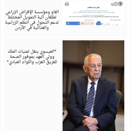
أ
6
الفاو ومؤسسة الإقراض الزراعي
تطلقان آلية التمويل المختلط
لدعم التحول في النظم الزراعية
والغذائية في الأردن
أ
6
*العيسوي ينقل تمنيات الملك
وولي العهد بموفور الصحة
للفريق العزب واللواء العبادي*