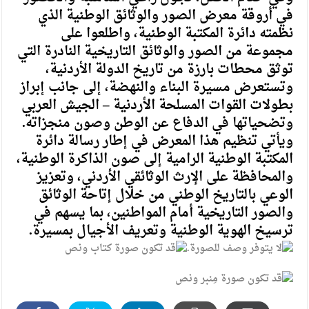
في أروقة معرض الصور والوثائق الوطنية الذي
نظمته دائرة المكتبة الوطنية، واطلعوا على
مجموعة من الصور والوثائق التاريخية النادرة التي
توثق محطات بارزة من تاريخ الدولة الأردنية،
وتستعرض مسيرة البناء والنهضة، إلى جانب إبراز
بطولات القوات المسلحة الأردنية – الجيش العربي
وتضحياتها في الدفاع عن الوطن وصون منجزاته.
ويأتي تنظيم هذا المعرض في إطار رسالة دائرة
المكتبة الوطنية الرامية إلى صون الذاكرة الوطنية،
والمحافظة على الإرث الوثائقي الأردني، وتعزيز
الوعي بالتاريخ الوطني من خلال إتاحة الوثائق
والصور التاريخية أمام المواطنين، بما يسهم في
ترسيخ الهوية الوطنية وتعريف الأجيال بمسيرة.