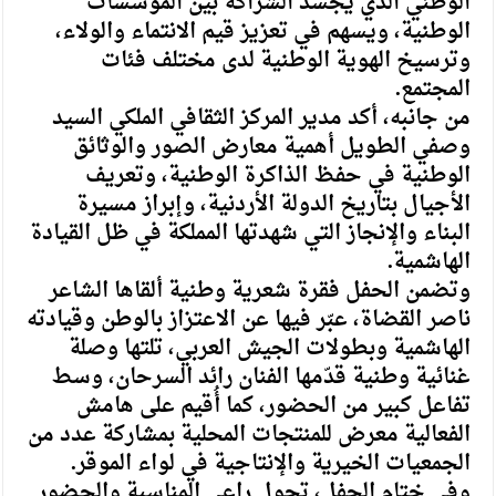
الوطني الذي يجسد الشراكة بين المؤسسات
الوطنية، ويسهم في تعزيز قيم الانتماء والولاء،
وترسيخ الهوية الوطنية لدى مختلف فئات
المجتمع.
من جانبه، أكد مدير المركز الثقافي الملكي السيد
وصفي الطويل أهمية معارض الصور والوثائق
الوطنية في حفظ الذاكرة الوطنية، وتعريف
الأجيال بتاريخ الدولة الأردنية، وإبراز مسيرة
البناء والإنجاز التي شهدتها المملكة في ظل القيادة
الهاشمية.
وتضمن الحفل فقرة شعرية وطنية ألقاها الشاعر
ناصر القضاة، عبّر فيها عن الاعتزاز بالوطن وقيادته
الهاشمية وبطولات الجيش العربي، تلتها وصلة
غنائية وطنية قدّمها الفنان رائد السرحان، وسط
تفاعل كبير من الحضور، كما أُقيم على هامش
الفعالية معرض للمنتجات المحلية بمشاركة عدد من
الجمعيات الخيرية والإنتاجية في لواء الموقر.
وفي ختام الحفل، تجول راعي المناسبة والحضور