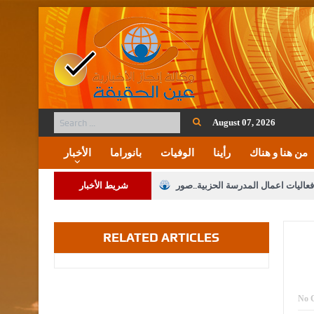
August 07, 2026
من هنا و هناك
رأينا
الوفيات
بانوراما
الأخبار
فعاليات اعمال المدرسة الحزبية..صور
شريط الأخبار
ة على المقدسات الإسلامية والمسيحية
RELATED ARTICLES
 مشروع تعديل قانون الملكية العقارية
الثالثة) إلى مراجعة منصة خدمة العلم
 فريحات.. مبارك ومزيدا من التوفيق
No 