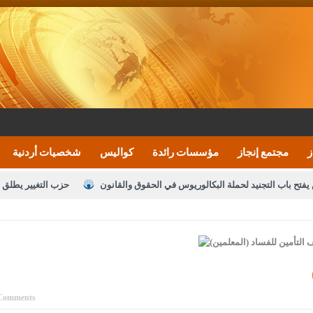
ز
مجتمع إنجاز
مؤسسات رائدة
كواليس
شخصيات أردنية
يفتح باب التجنيد لحملة البكالوريوس في الحقوق والقانون
حزب التغيير يطلق 
بيان اجتماع عمّان:دعم الوصاية الهاشمية التاريخي
ف اليومية ويؤكد حرص مجلس النواب على شراكة فاعلة مع الإعلام
النواب يقر
الملك يلتقي مجموعة من رفاق السلاح
دعوة المكلفين بخدمة العلم (الدفعة 
القاضي محمود أحمد
Comments