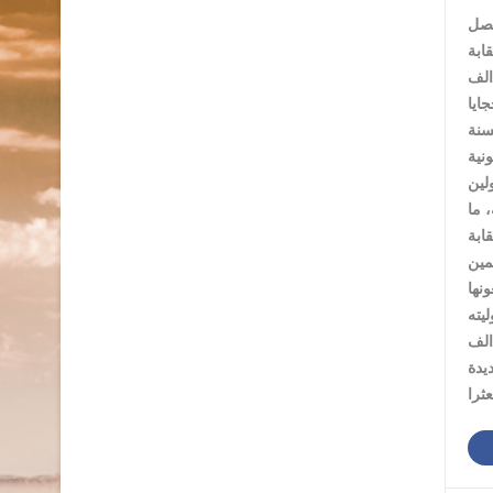
فصل
عض أموال الدين المترتبة لصندوق التأمين هي ديون معدومة على أشخاص أو مدارس، لا يمكن استرجاعها، وتقدر بنحو 162 الف
 نظام أو تشريع مقر حسب الأصول التشريعية المعمول بها، ما يعد مخالفة لقانون النقابة رقم 14 لسنة
زات القانونية
 ما
ابة
نها
ج التأميني للنقابة تضمن ابرام اتفاقية لتأمين اكثر من 1000 مشترك، من المجلس الثاني للنقابة كلف النقابة 176 الف
يدة