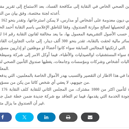
ين الصحي الخاص في النقابة إلى مكافحة الفساد، بعد الاستماع إلى تقرير م
أعدته لجنة مختصة، وفق بيان من النقابة.
وأوضح البيان، أن ب
وبيّن الحجايا أن الصندوق كان يعمل بدون
2011، وأن تحويل الملف لمكافحة الفساد؛ جاء على خلفية خسائر مالية لحقت بالنقابة، تقدر بنحو 300 ألف دينار، إلى جانب التجاو
التي ارتكبتها المجالس السابقة سواء كانوا أعضاءً او موظفين او إداريين مسؤولين.
واء المستشفيات اوالصيدليات والأطباء، فيما أوكل الامر إلى شركة وسيطة،
 مطالبات أشخاص وشركات ومؤسسات وجامعات، يغطيها صندوق التأمين الصحي لنق
المعلمين.
 هذا الاطار ان التقصير والتسبب بهدر الأموال الخاصة بالمعلمين، التي يدفعو
من جيوبهم، لا يعفي أي شخص كائنا من يكن من مسؤوليته.
وبين الحجايا، أن البرنام
 جودة الخدمة التي يقدمها، فيما تم التعاقد مع شركة جديدة ضمن خطة عمل جد
غير أن الصندوق ما يزال متعثرا.