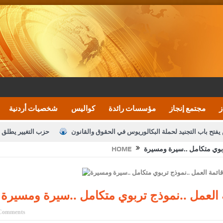
ز
مجتمع إنجاز
مؤسسات رائدة
كواليس
شخصيات أردنية
يفتح باب التجنيد لحملة البكالوريوس في الحقوق والقانون
حزب التغيير يطلق 
ربوي متكامل ..سيرة ومسيرة
HOME
بيان اجتماع عمّان:دعم الوصاية الهاشمية التاريخي
ف اليومية ويؤكد حرص مجلس النواب على شراكة فاعلة مع الإعلام
النواب يقر
الملك يلتقي مجموعة من رفاق السلاح
دعوة المكلفين بخدمة العلم (الدفعة 
 العمل ..نموذج تربوي متكامل ..سيرة ومسيرة
القاضي محمود أحمد
Comments