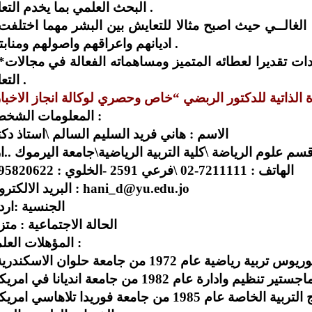
البحث العلمي بما يخدم التعليم .
اديانهم واعراقهم واصولهم ومنابتهم .
***حاصل على العديد من 
التعليم .
المعلومات الشخصية :
الاسم : هاني فريد السليم السالم \استاذ دكت
قسم علوم الرياضة \كلية التربية الرياضية\جامعة اليرموك ..ا
الهاتف : 7211111-02 \فرعي 2591 -الخلوي : 0795820622
البريد الالكتروني : hani_d@yu.edu.jo
الجنسية :ارد
الحالة الاجتماعية : مت
المؤهلات العلمية :