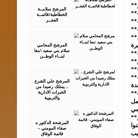
01,
2016
المرشح سلامــة
الخطاطبة/قائمــة
الفجــر
September
**يسعى لتقديم افضل الممارسات خدمة لافراد المجتمع ويعمل بروح الفريق الواحد معتبرا ان النجاح وليد
03,
2016
المرشح المحامي
سلام بني سعيد \معا
لبنــاء الوطــن
September
05,
**يمتلك نظرة استشراقية ثاقبة وقدرة على تسيير عمله استنادا الى تجاربه وخبراته العلمية التي اتاحت له
2016
المرشح علي الشرع
.. يمتلك رصيدا من
الخبرات الادارية
**تتمثل رؤيته في العمل على تحقيق الريادة في جميع اعماله وتسهم مهمته الاساسية في تقديم خدمات
والتربوية
مل
September
08,
**يدرك اهمية التواصــل المجتمعي ويتمتع بقدرة كبيرة على تحمل المسؤوليات ايمانا منه باهمية تقديم
2016
المرشحة الدكتور ه
وا
صفاء المومني –
يب
قائمة الوفاق