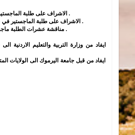
•الاشراف على طلبة الماجستير في كلية التربية الرياضية \ماجستير تربية في جامعة اليرموك .
•الاشراف على طلبة الماجستير في جامعة مؤته والجامعة الاردنية وجامعة عمان للدراسات العلمية .
•مناقشة عشرات الطلبة ماجستير ودكتوراه في مختلف الجامعات الاردنية الرسمية والاهلية .
ايفاد من وزارة التربية والتعليم الاردنية 
ايفاد من قبل جامعة اليرموك الى الولايات ال