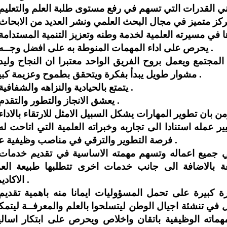
**يحرص على اداء المهمات المنوطة به على افضل وجــه .
مشوار طويل يبدأ بفكرة ويتحقق بطموح وعزيمة كبيرة .
**يتمتع بالحيادية والنزاهه والشفافية .
**يعشق الانجاز والتطور والتقدم .
فرصة التطوير والترقي في مناصب وظيفية عدة .
عة بالاضافة الى جانب خدمات اخرى تتطلبها طبيعة الع
الاكاديمي .
ل في تنشئة اجيال الوطن ليتسلحوا بالعلم والمعرفــة ليتمكن
هماته الوظيفية باتقان واخلاص ويحرص على ابتكار اسال