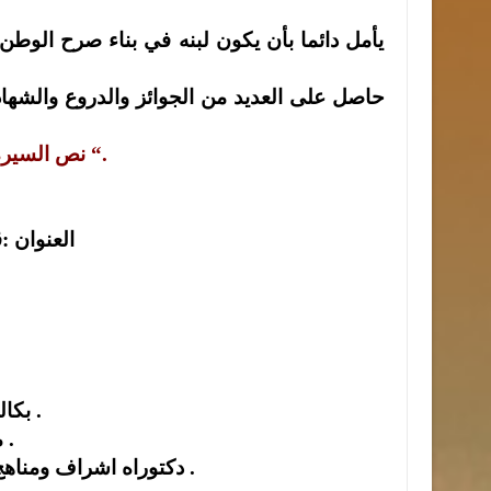
نص السيرة الذاتية للدكتور الربضي “خاص وحصري لوكالة انجاز الاخبارية “.
العنوان :
1-بكالوريوس تربية رياضية عام 1972 من جامعة حلوان الاسكندرية .
2-ماجستير تنظيم وادارة عام 1982 من جامعة انديانا في امريكا .
3-دكتوراه اشراف ومناهج التربية الخاصة عام 1985 من جامعة فوريدا تلاهاسي امريكا .