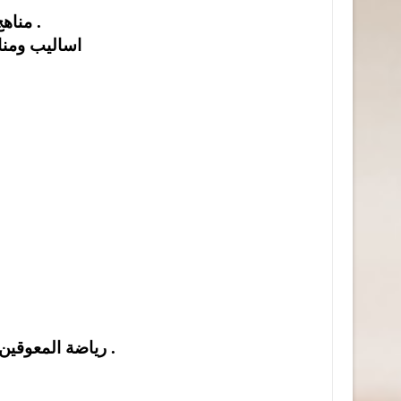
4-مناهج البحث العلمي لمرحلة البكالوريوس وطلبة الدراسات العليا .
5-اساليب ومن
رياضة المعوقين اعداد البرامج التدريبية الخاصة للافراد ذوي الاحتياجات الخاصة .