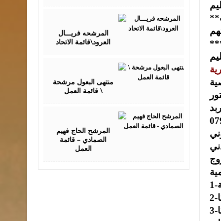
**يأمل دائما بأن يكون لبنه في بناء صرح الوطن الغالــي حيث اصبح مثالا للتعايش بين البشر مهما اختلفت
September
09,
2016
المرشحه فريـــال
العرود\قائمة الاتحاد
الجوائز والدروع والشهادات تقديرا لعطائه المتميز ومساهماته الفعالة في مجالات
September
10,
2016
منتهى البعول مرشحة
\ قائمة العمل
ور
ربد
September
10,
2016
المرشح الحاج فهيم
الصمادي – قائمة
ني
العمل
زوج