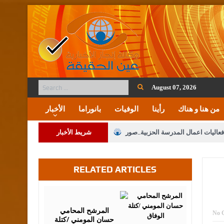
August 07, 2026
من هنا و هناك
رأينا
الوفيات
بانوراما
الأخبار
فعاليات اعمال المدرسة الحزبية..صور
شريط الأخبار
ة على المقدسات الإسلامية والمسيحية
RELATED ARTICLES
 مشروع تعديل قانون الملكية العقارية
الثالثة) إلى مراجعة منصة خدمة العلم
August
27,
2016
 فريحات.. مبارك ومزيدا من التوفيق
المرشح المحامي
No 
حسان المومني /كتلة