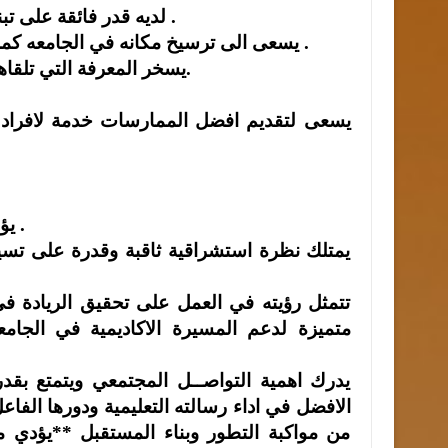
**لديه قدر فائقة على تبني القدرات التي تسهم في رفع مستوى طلبة العلم والتعليم .
**يسعى الى ترسيخ مكانه في الجامعه كمركز متميز في مجال البحث العلمي ونشر العديد من الابحاث .
**يسخر المعرفة التي تلقاها في مسيرته العلمية لخدمة وطنه وتعزيز التنمية المستدامة.
**يؤمن بان تطوير المهارات يشكل السبيل الامثل للارتقاء بالاداء .
متميزة لدعم المسيرة الاكاديمية في الجام
الافضل في اداء رسالته التعليمية ودورها الفاع
من مواكبة التطور وبناء المستقبل **يؤدي م