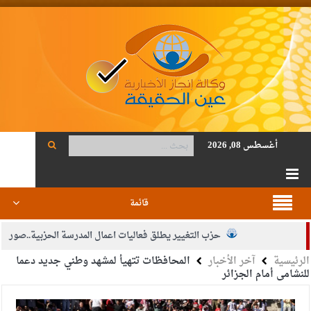
أغسطس 08, 2026
قائمة
حزب التغيير يطلق فعاليات اعمال المدرسة الحزبية..صور
الرئيسية
آخر الأخبار
المحافظات تتهيأ لمشهد وطني جديد دعما
الجيش يفتح باب التجنيد لحملة البكالوريوس في الحقوق والقانون
للنشامى أمام الجزائر
بيان اجتماع عمّان:دعم الوصاية الهاشمية التاريخية على المقدسات