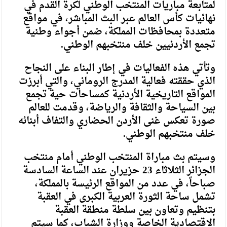
لمتابعة مباريات المنتخب الوطني لكرة القدم في
نهائيات كأس العالم عبر البث المباشر، في مواقع
متعددة بمحافظات المملكة، ضمن أجواء وطنية
تجمع الأردنيين خلف منتخبهم الوطني.
وتأتي هذه الفعاليات في إطار البناء على النجاح
الذي حققته فعالية المدرج الروماني، والتي أبرزت
المواقع التاريخية الأردنية كمساحات حية تجمع
بين السياحة والثقافة والرياضة، وقدمت للعالم
صورة تعكس غنى الأردن الحضاري والتفاف أبنائه
خلف منتخبهم الوطني.
وسيتم بث مباراة المنتخب الوطني أمام منتخب
الجزائر الثلاثاء 23 حزيران عند الساعة السادسة
صباحاً، في عدد من المواقع الرئيسة بالمملكة،
تشمل ساحة الثورة العربية الكبرى في العقبة
بتنظيم وتعاون بين سلطة منطقة العقبة
الاقتصادية الخاصة ووزارة الشباب، كما سيتم