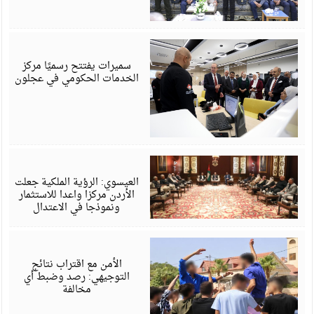
أ
6
سميرات يفتتح رسميًا مركز
الخدمات الحكومي في عجلون
أ
6
العيسوي: الرؤية الملكية جعلت
الأردن مركزا واعدا للاستثمار
ونموذجا في الاعتدال
أ
6
الأمن مع اقتراب نتائج
التوجيهي: رصد وضبط أي
مخالفة