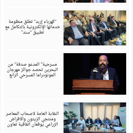
أ
6
“كهرباء إربد” تطلق منظومة
خدماتها الإلكترونية بالتكامل مع
تطبيق “سند”
أ
6
مسرحية” المدعو صدفة” من
البحرين تحصد جوائز مهرجان
المونودراما المسرحي الرابع
أ
6
النقابة العامة لاصحاب المعاصر
ومنتجي الزيتون والاقراض
الزراعي يوقعان اتفاقية تعاون