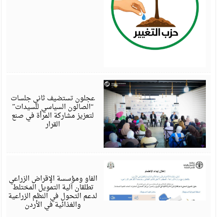
أ
6
عجلون تستضيف ثاني جلسات
“الصالون السياسي للسيدات”
لتعزيز مشاركة المرأة في صنع
القرار
أ
6
الفاو ومؤسسة الإقراض الزراعي
تطلقان آلية التمويل المختلط
لدعم التحول في النظم الزراعية
والغذائية في الأردن