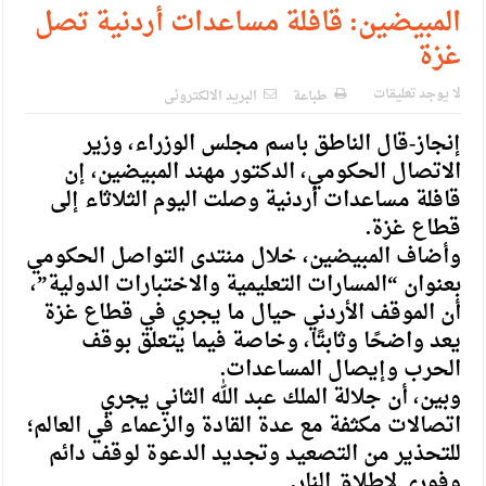
الإسلامية والمسيحية
المبيضين: قافلة مساعدات أردنية تصل
غزة
الأمن يتلف 16 مليون حبة كبتاجون و1480 كغم مواد مخدرة
النواب يقر مشروع تعديل قانون الملكية العقارية
لا يوجد تعليقات
طباعة
البريد الالكترونى
القاضي يلتقي رؤساء تحرير الصحف اليومية ويؤكد حرص مجلس
إنجاز-قال الناطق باسم مجلس الوزراء، وزير
الاتصال الحكومي، الدكتور مهند المبيضين، إن
النواب على شراكة فاعلة مع الإعلام
قافلة مساعدات أردنية وصلت اليوم الثلاثاء إلى
دعوة المكلفين بخدمة العلم (الدفعة الثالثة) إلى مراجعة منصة خدمة
قطاع غزة.
وأضاف المبيضين، خلال منتدى التواصل الحكومي
العلم
بعنوان “المسارات التعليمية والاختبارات الدولية”،
الملك يلتقي مجموعة من رفاق السلاح
أن الموقف الأردني حيال ما يجري في قطاع غزة
يعد واضحًا وثابتًا، وخاصة فيما يتعلق بوقف
الملك يتلقى اتصالا هاتفيا من العاهل البحريني
الحرب وإيصال المساعدات.
القاضي محمود أحمد فريحات.. مبارك ومزيدا من التوفيق
وبين، أن جلالة الملك عبد الله الثاني يجري
اتصالات مكثفة مع عدة القادة والزعماء في العالم؛
للتحذير من التصعيد وتجديد الدعوة لوقف دائم
وفوري لإطلاق النار.