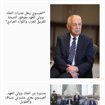
أ
6
*العيسوي ينقل تمنيات الملك
وولي العهد بموفور الصحة
للفريق العزب واللواء العبادي*
أ
6
مندوبا عن الملك وولي العهد..
العيسوي يعزي عشيرتي عساف
والطويل