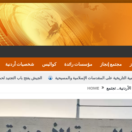
ز
مجتمع إنجاز
مؤسسات رائدة
كواليس
شخصيات أردنية
مية التاريخية على المقدسات الإسلامية والمسيحية
الجيش يفتح باب التجنيد لح
الأردنية.. تجتمع
HOME
النواب يقر مشروع تعديل قانون الملكية العقارية
الأمن يتلف 16 مليون حبة كبتاجون و1480 كغم مواد مخدرة
نصة خدمة العلم
القاضي يلتقي رؤساء تحرير الصحف اليومية ويؤكد حرص مجلس ا
رك ومزيدا من التوفيق
الملك يتلقى اتصالا هاتفيا من العاهل البحريني
ا
عارف بيك 