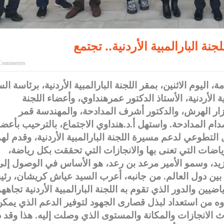
جنة البارالمبية الأردنية.. تجتمع
Comments
، اليوم الاثنين، بمقر اللجنة البارالمبية الأردنية، برئاسة ال
الأردنية، الأستاذ الدكتور عمرهنداوي، وأعضاء اللجنة
زار الهرش، والدكتور أشرف المدادحة، والمهندسة قمر
صدام المدادحة. واستهل أ.د.هنداوي الاجتماع، بالترحيب بأعضا
لتطوعي لدعم مسيرة اللجنة البارالمبية الأردنية، وقدم له
لرياضات التي تعنى بها والانجازات التي تحققت بكل رياضة،
 زيد، وسمو الأمير مرعد بن رعد، هو الأساس في الوصول إل
ة بين دول العالم. من جانبه، أعرب السيد عياش كريشان، رئ
ضيين والدور الذي تقوم به اللجنة البارالمبية الأردنية تجاهه
وه من استعداد لبذل قصارى الجهود لتوفير الدعم الذي يمك
 الانجازات والمكانة والمستوى الذي وصلت إليه. هذا وقد د