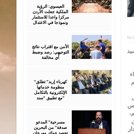
06,
2026
العيسوي: الرؤية
الملكية جعلت الأردن
مركزا واعدا للاستثمار
ونموذجا في الاعتدال
August
No 
06,
2026
الأمن مع اقتراب نتائج
سيد
التوجيهي: رصد وضبط
أي مخالفة
August
ء
06,
2026
“كهرباء إربد” تطلق
م
منظومة خدماتها
الإلكترونية بالتكامل
ى
مع تطبيق “سند”
يس
م،
August
06,
2026
ن
مسرحية” المدعو
صدفة” من البحرين
ار
تحصد جوائز مهرجان