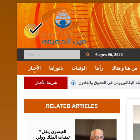
August 06, 2026
من هنا و هناك
رأينا
الوفيات
بانوراما
الأخبار
ملة البكالوريوس في الحقوق والقانون
شريط الأخبار
RELATED ARTICLES
لنواب على شراكة فاعلة مع الإعلام
لملك يلتقي مجموعة من رفاق السلاح
August
06,
2026
فريحات.. مبارك وبكم تزهو المناصب
*العيسوي ينقل
تمنيات الملك وولي