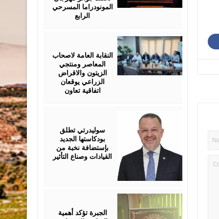
المونودراما المسرحي
الرابع
August
05,
2026
النقابة العامة لاصحاب
المعاصر ومنتجي
الزيتون والاقراض
الزراعي يوقعان
اتفاقية تعاون
August
05,
2026
سوليدرتي تطلق
بودكاستها الجديد
بإستضافة نخبة من
القيادات وصناع التأثير
August
05,
2026
الجبرة تؤكد أهمية