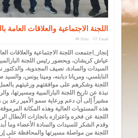
اللجنة الاجتماعية والعلاقات العامة بالل
Print
Email
إنجاز_اجتمعت اللجنة الاجتماعية والعلاقات العامة
عياش كريشان، وبحضور رئيس اللجنة البارالمبية 
السيدات والسادة، نصيف المجدوبة، والدكتور ن
النابلسي، ومريانا دبابنه، ومينا يونس، والسيد 
اللجنة وشكرهم على موافقتهم ورغبتهم بالعمل ا
نبذة عن تاريخ اللجنة البارالمبية ومسيرتها، وا
مشيراً إلى أن دعم ورعاية سمو الأمير رعد بن
هذه المستويات العالية وهذه المكانة المرموق
اللجنة عن فخره واعتزازه بانجازات الأبطال الريا
وقدم الشكر للسيدات والسادة الأعضاء وما أبد
اللجنة من مواصلة مسيرتها والمحافظة على إرث