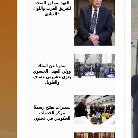
العهد بموفور الصحة
للفريق العزب واللواء
العبادي*
August
06,
2026
مندوبا عن الملك
وولي العهد.. العيسوي
يعزي عشيرتي عساف
والطويل
August
06,
2026
سميرات يفتتح رسميًا
مركز الخدمات
الحكومي في عجلون
August