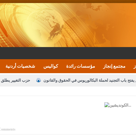
ز
مجتمع إنجاز
مؤسسات رائدة
كواليس
شخصيات أردنية
يفتح باب التجنيد لحملة البكالوريوس في الحقوق والقانون
حزب التغيير يطلق 
بيان اجتماع عمّان:دعم الوصاية الهاشمية التاريخي
ف اليومية ويؤكد حرص مجلس النواب على شراكة فاعلة مع الإعلام
النواب يقر
الملك يلتقي مجموعة من رفاق السلاح
دعوة المكلفين بخدمة العلم (الدفعة 
القاضي محمود أحمد
Comments