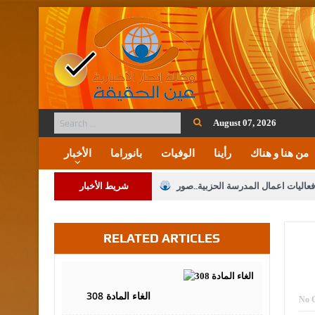
August 07, 2026
من هنا و هناك
رأينا
الوفيات
بانوراما
الأخبار
فعاليات اعمال المدرسة الحزبية..صور
شريط الأخبار
ة على المقدسات الإسلامية والمسيحية
RELATED ARTICLES
 مشروع تعديل قانون الملكية العقارية
الثالثة) إلى مراجعة منصة خدمة العلم
August
06,
2017
 فريحات.. مبارك ومزيدا من التوفيق
الغاء المادة 308
No 