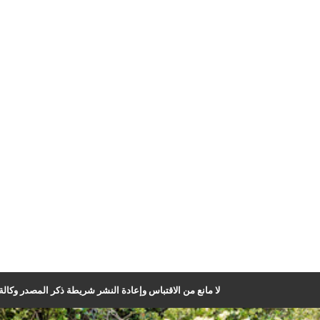
لا مانع من الاقتباس وإعادة النشر شريطة ذكر المصدر وكالة ا