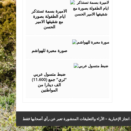
March
17,
2017
الاميرة بسمة تستذكر
ايام الطفولة بصورة
مع شقيقها الامير
الحسن
March
28,
2017
صورة معبرة للهواشم
March
13,
2019
ضبط متسول عربي
“ثري” جمع (11.600)
الف دينارا من
المواطنين
نجاز الإخبارية – الآراء والتعليقات المنشورة تعبر عن رأي أصحابها فقط