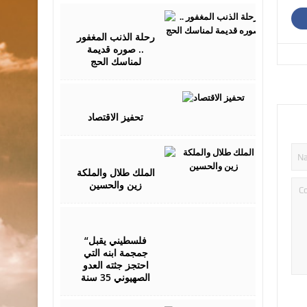
August
27,
2017
رحلة الذنب المغفور
.. صوره قديمة
لمناسك الحج
September
07,
2017
تحفيز الاقتصاد
September
13,
2017
الملك طلال والملكة
زين والحسين
May
09,
2017
“فلسطيني يقبل
جمجمة ابنه التي
احتجز جثته العدو
الصهيوني 35 سنة