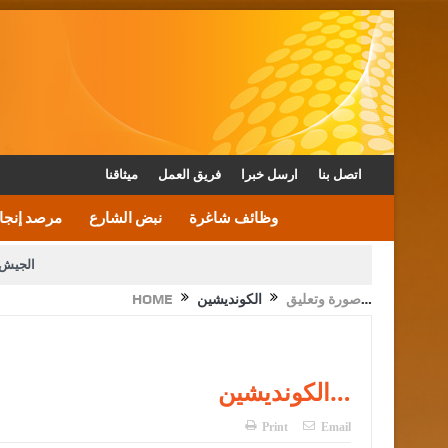
اتصل بنا
ارسل خبرا
فريق العمل
ميثاقنا
وظائف شاغرة
نبض الشارع
مرصد إنجا
الجيش 
الكونديشين…
صورة وتعليق
HOME
الأمن يتلف 16 مليون حبة كبتاجون و1480 كغم مواد مخدرة
القاضي يلتقي رؤساء تحرير الصح
الملك يتلقى اتصالا هاتفيا من العاهل البحريني
الكونديشين…
Print
Email