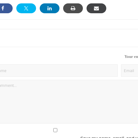
Your em