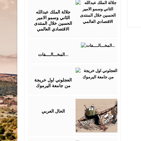
May
21,
2017
جلالة الملك عبدالله
الثاني وسمو الامير
الحسين خلال المنتدى
الاقتصادي العالمي
June
18,
2017
المخـــالــــفات…
June
28,
2017
العجلوني اول خريجة
من جامعة اليرموك
February
22,
2017
الحال العربي